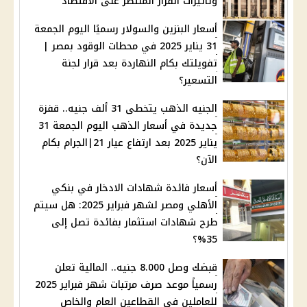
وتأثيرات القرار المنتظر على الاقتصاد
أسعار البنزين والسولار رسميًا اليوم الجمعة
31 يناير 2025 في محطات الوقود بمصر |
تفويلتك بكام النهاردة بعد قرار لجنة
التسعير؟
الجنيه الذهب يتخطى 31 ألف جنيه.. قفزة
جديدة في أسعار الذهب اليوم الجمعة 31
يناير 2025 بعد ارتفاع عيار 21|الجرام بكام
الآن؟
أسعار فائدة شهادات الادخار في بنكي
الأهلي ومصر لشهر فبراير 2025: هل سيتم
طرح شهادات استثمار بفائدة تصل إلى
35%؟
قبضك وصل 8.000 جنيه.. المالية تعلن
رسمياً موعد صرف مرتبات شهر فبراير 2025
للعاملين في القطاعين العام والخاص