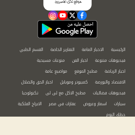
instagram
youtube
twitter
facebook
الرئيسية
الاخبار العامة
التقارير الخاصة
القسم الطبي
فيديوهات متنوعة
اخبار الفن
منوعات مسيحية
اخبار الرياضة
مطبخ الموقع
مواضيع عامة
الاقتصاد والبورصة
كمبيوتر وموبايل
اخبار الحق والضلال
فيديوهات فضائيات
مطبخ الاكل مع لى لى
تكنولوجيا
سيارات
اسعار وعروض
عقارات في مصر
الابراج الفلكية
حظك اليوم
من نحن
سياسة الخصوصية
اتصل بنا