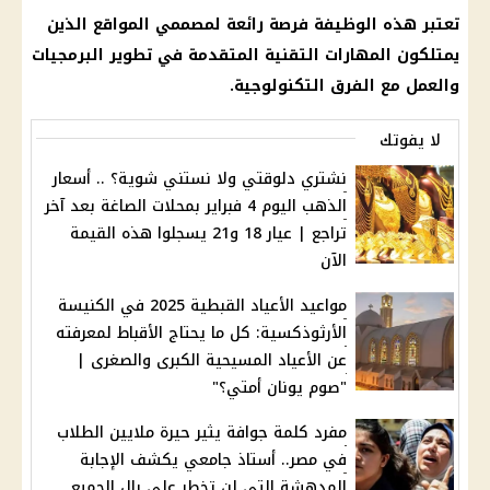
تعتبر هذه الوظيفة فرصة رائعة لمصممي المواقع الذين
يمتلكون المهارات التقنية المتقدمة في تطوير البرمجيات
والعمل مع الفرق التكنولوجية.
لا يفوتك
نشتري دلوقتي ولا نستني شوية؟ .. أسعار
الذهب اليوم 4 فبراير بمحلات الصاغة بعد آخر
تراجع | عيار 18 و21 يسجلوا هذه القيمة
الآن
مواعيد الأعياد القبطية 2025 في الكنيسة
الأرثوذكسية: كل ما يحتاج الأقباط لمعرفته
عن الأعياد المسيحية الكبرى والصغرى |
"صوم يونان أمتي؟"
مفرد كلمة جوافة يثير حيرة ملايين الطلاب
في مصر.. أستاذ جامعي يكشف الإجابة
المدهشة التي لن تخطر على بال الجميع