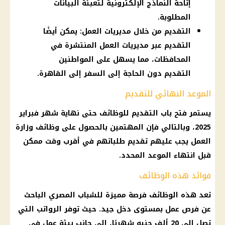
إتاحة النماذج الإلكترونية لتعبئة البيانات
المطلوبة.
التقديم من خلال مديريات العمل: يمكن أيضًا
التقديم عبر مديريات العمل المنتشرة في
المحافظات، مما يسهل على المواطنين
التقديم دون الحاجة إلى السفر إلى القاهرة.
الموعد النهائي للتقديم
يستمر فتح باب التقديم للوظائف حتى نهاية
شهر فبراير
2025
، وبالتالي فإن المهتمين بالحصول على
وظائف وزارة
العمل
يجب عليهم تقديم طلباتهم في أقرب وقت ممكن
قبل انتهاء
الموعد
المحدد.
فوائد هذه الوظائف
تعد هذه
الوظائف
فرصة مميزة للشباب
المصري
الباحث
عن
فرص عمل
بمستوى دخل جيد. حيث توفر الرواتب التي
تصل إلى 20 ألف جنيه شهريًا، إلى جانب بيئة عمل في