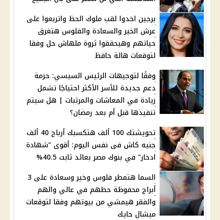
برجين اخدوا لقب ملوك الحظ واتربعوا على
عرش الخير والسعادة والفلوس هتغرق
حياتهم وهيحققوا ثروة ملهاش حل وفقا
لتوقعات هالة حافظ
وفقًا لتوجيهات الرئيس السيسي: حزمة
دعم جديدة للأسر الأكثر احتياجًا تشمل
زيادة في المعاشات والمرتبات | هل سيتم
تنفيذها قبل أم بعد رمضان؟
تحويشتك 100 ألف هتكسبك أرباح 40 ألف
جنيه كاش فى نفس اليوم: أقوى "شهادة
ادخار" في بنوك مصر بعائد ثابت 40.5%
السما هتمطر فلوس وخير وسعادة على 3
أبراج محفوظة حظهم في عالي والهم
والفقر هيمشي من بيوتهم وفقا لتوقعات
ميشال حايك