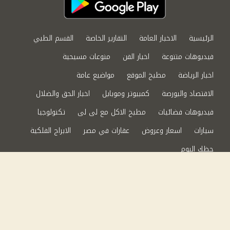
الرئيسية
الاخبار العامة
التقارير الخاصة
القسم الطبي
فيديوهات متنوعة
اخبار الفن
منوعات مسيحية
اخبار الرياضة
مطبخ الموقع
مواضيع عامة
الاقتصاد والبورصة
كمبيوتر وموبايل
اخبار الحق والضلال
فيديوهات فضائيات
مطبخ الاكل مع لى لى
تكنولوجيا
سيارات
اسعار وعروض
عقارات في مصر
الابراج الفلكية
حظك اليوم
من نحن
سياسة الخصوصية
اتصل بنا
©2024 الحق والضلال All Rights Reserved.
Powered by