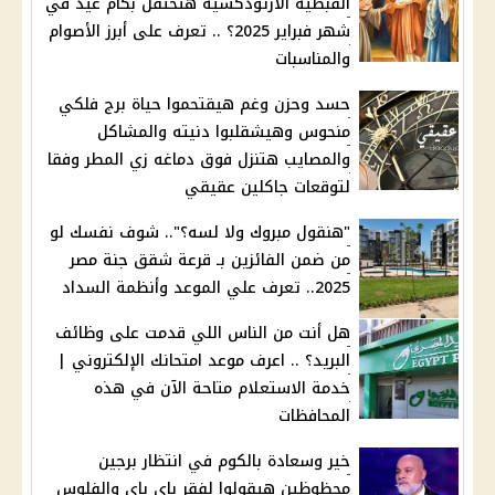
القبطية الأرثوذكسية هتحتفل بكام عيد في
شهر فبراير 2025؟ .. تعرف على أبرز الأصوام
والمناسبات
حسد وحزن وغم هيقتحموا حياة برج فلكي
منحوس وهيشقلبوا دنيته والمشاكل
والمصايب هتنزل فوق دماغه زي المطر وفقا
لتوقعات جاكلين عقيقي
"هنقول مبروك ولا لسه؟".. شوف نفسك لو
من ضمن الفائزين بـ قرعة شقق جنة مصر
2025.. تعرف علي الموعد وأنظمة السداد
هل أنت من الناس اللي قدمت على وظائف
البريد؟ .. اعرف موعد امتحانك الإلكتروني |
خدمة الاستعلام متاحة الآن في هذه
المحافظات
خير وسعادة بالكوم في انتظار برجين
محظوظين هيقولوا لفقر باي باي والفلوس