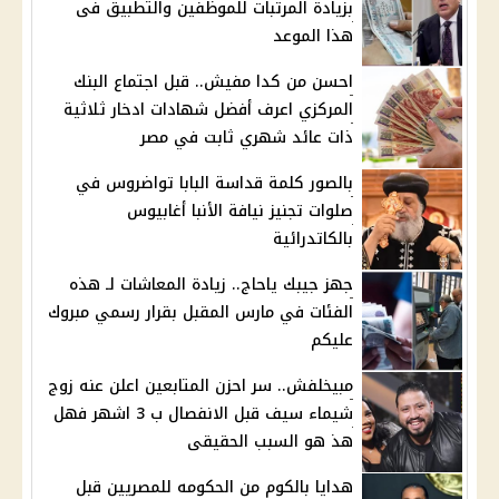
بزيادة المرتبات للموظفين والتطبيق فى
هذا الموعد
احسن من كدا مفيش.. قبل اجتماع البنك
المركزي اعرف أفضل شهادات ادخار ثلاثية
ذات عائد شهري ثابت في مصر
بالصور كلمة قداسة البابا تواضروس في
صلوات تجنيز نيافة الأنبا أغابيوس
بالكاتدرائية
جهز جيبك ياحاج.. زيادة المعاشات لـ هذه
الفئات في مارس المقبل بقرار رسمي مبروك
عليكم
مبيخلفش.. سر احزن المتابعين اعلن عنه زوج
شيماء سيف قبل الانفصال ب 3 اشهر فهل
هذ هو السبب الحقيقى
هدايا بالكوم من الحكومه للمصريين قبل