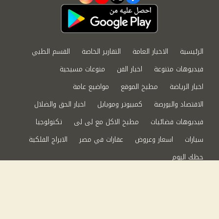
instagram
youtube
twitter
facebook
الرئيسية
الاخبار العامة
التقارير الخاصة
القسم الطبي
فيديوهات متنوعة
اخبار الفن
منوعات مسيحية
اخبار الرياضة
مطبخ الموقع
مواضيع عامة
الاقتصاد والبورصة
كمبيوتر وموبايل
اخبار الحق والضلال
فيديوهات فضائيات
مطبخ الاكل مع لى لى
تكنولوجيا
سيارات
اسعار وعروض
عقارات في مصر
الابراج الفلكية
حظك اليوم
من نحن
سياسة الخصوصية
اتصل بنا
©2024 الحق والضلال All Rights Reserved.
Powered by