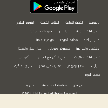
الرئيسية
الاخبار العامة
التقارير الخاصة
القسم الطبي
فيديوهات متنوعة
اخبار الفن
منوعات مسيحية
اخبار الرياضة
مطبخ الموقع
مواضيع عامة
الاقتصاد والبورصة
كمبيوتر وموبايل
اخبار الحق والضلال
فيديوهات فضائيات
مطبخ الاكل مع لى لى
تكنولوجيا
سيارات
اسعار وعروض
عقارات في مصر
الابراج الفلكية
حظك اليوم
من نحن
سياسة الخصوصية
اتصل بنا
©2024 الحق والضلال All Rights Reserved.
Powered by