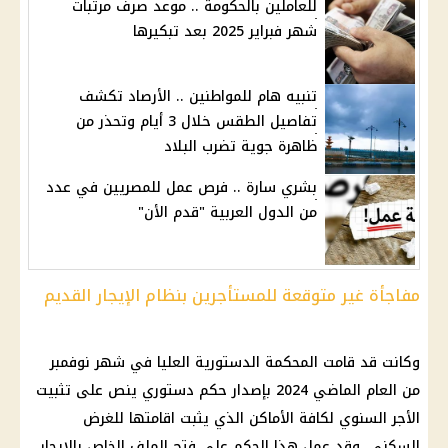
للعاملين بالحكومة .. موعد صرف مرتبات
شهر فبراير 2025 بعد تبكيرها
تنبيه هام للمواطنين .. الأرصاد تكشف
تفاصيل الطقس خلال 3 أيام وتحذر من
ظاهرة جوية تضرب البلاد
بشري سارة .. فرص عمل للمصريين في عدد
من الدول العربية "قدم الأن"
مفاجأة غير متوقعة للمستأجرين بنظام الإيجار القديم
وكانت قد قامت
المحكمة الدستورية
العليا في شهر نوفمبر
من العام الماضي 2024 بإصدار حكم دستوري ينص على تثبيت
الأجر السنوي لكافة الأماكن الذي يثبت اقامتها للغرض
السكني، وقد عمل هذا الحكم على فتح الملف الخاص بالإيجار