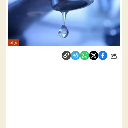
مياه
شارك