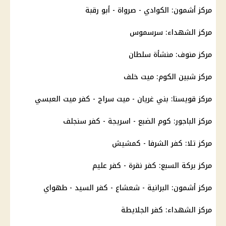
مركز أشمون: الكوادي - صرواة - أبو رقبة
مركز الشهداء: سرسموس
مركز منوف: منشأة سلطان
مركز شبين الكوم: ميت خلف
مركز قويسنا: بني غريان - ميت سراج - كفر ميت العبسي
مركز الباجور: كوم الضبع - اسريجة - كفر سنجلف
مركز تلا: كفر الشرفا - كمشيش
مركز بركة السبع: كفر نقرة - كفر عليم
مركز أشمون: البرانية - شعشاع - كفر السيد - طهواي
مركز الشهداء: كفر الجلايطة