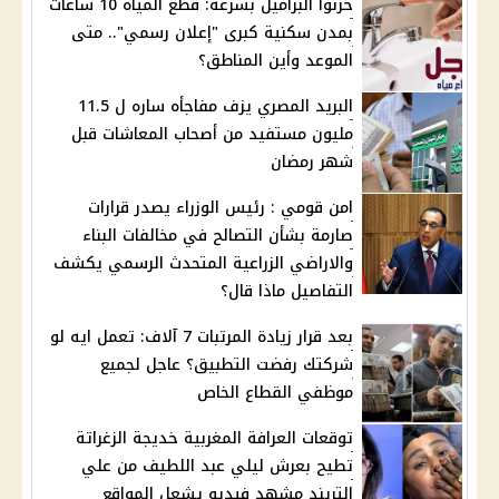
خزنوا البراميل بسرعة: قطع المياه 10 ساعات
بمدن سكنية كبرى "إعلان رسمي".. متى
الموعد وأين المناطق؟
البريد المصري يزف مفاجأه ساره ل 11.5
مليون مستفيد من أصحاب المعاشات قبل
شهر رمضان
امن قومي : رئيس الوزراء يصدر قرارات
صارمة بشأن التصالح في مخالفات البناء
والاراضي الزراعية المتحدث الرسمي يكشف
التفاصيل ماذا قال؟
بعد قرار زيادة المرتبات 7 آلاف: تعمل ايه لو
شركتك رفضت التطبيق؟ عاجل لجميع
موظفي القطاع الخاص
توقعات العرافة المغربية خديجة الزغراتة
تطيح بعرش ليلي عبد اللطيف من علي
التريند مشهد فيديو يشعل المواقع