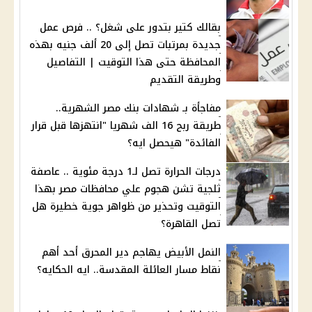
بقالك كتير بتدور على شغل؟ .. فرص عمل
جديدة بمرتبات تصل إلى 20 ألف جنيه بهذه
المحافظة حتى هذا التوقيت | التفاصيل
وطريقة التقديم
مفاجأة بـ شهادات بنك مصر الشهرية..
طريقة ربح 16 الف شهريا "انتهزها قبل قرار
الفائدة" هيحصل ايه؟
درجات الحرارة تصل لـ1 درجة مئوية .. عاصفة
ثلجية تشن هجوم علي محافظات مصر بهذا
التوقيت وتحذير من ظواهر جوية خطيرة هل
تصل القاهرة؟
النمل الأبيض يهاجم دير المحرق أحد أهم
نقاط مسار العائلة المقدسة.. ايه الحكايه؟