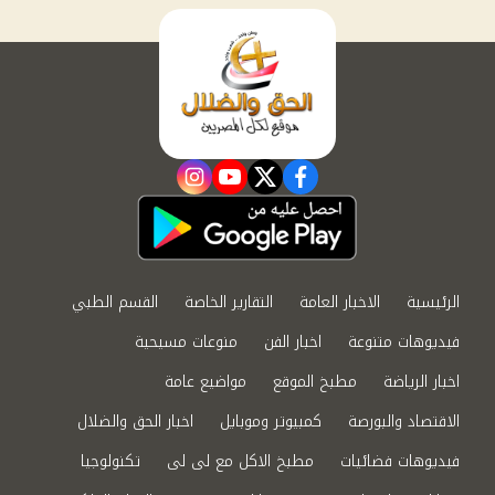
instagram
youtube
twitter
facebook
الرئيسية
الاخبار العامة
التقارير الخاصة
القسم الطبي
فيديوهات متنوعة
اخبار الفن
منوعات مسيحية
اخبار الرياضة
مطبخ الموقع
مواضيع عامة
الاقتصاد والبورصة
كمبيوتر وموبايل
اخبار الحق والضلال
فيديوهات فضائيات
مطبخ الاكل مع لى لى
تكنولوجيا