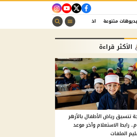
instagram
youtube
twitter
facebook
ديوهات متنوعة
اخبار الفن
منوعات مسيحية
اخبار الرياضة
الأكثر قراءة
ة تنسيق رياض الأطفال بالأزهر
م.. رابط الاستعلام وآخر موعد
يم الملفات