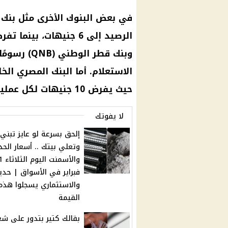
في بعض
البنوك
الأخرى مثل بنك 
الرصيد إلى 6 جنيهات، بينما تفرض
وبنك قطر ا
الاستعلام. أما
البنك المصري الخ
حيث يفرض 10 جنيهات لكل عملية استعلام عن الرصيد.
لا يفوتك
إلحق بسرعة لو عايز تبني
وتعلي بيتك .. أسعار الحد
والأسمنت 
فبراير في الأسواق | حدي
والاستثماري يسجلوا هذه
القيمة
بقالك كتير بتدور على ش