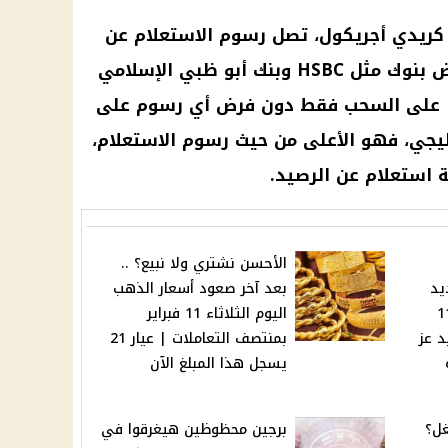
كريدي أجريكول، تصل رسوم الاستعلام عن
بنوك
مثل HSBC وبنك أبو ظبي الإسلامي
لوطني (QNB) رسومًا على السحب فقط دون فرض أي رسوم على
ليجي
، فهو الأعلى من حيث رسوم الاستعلام،
الأحسن نشتري ولا نبيع؟ ..
يد
بعد آخر صعود أسعار الذهب
اليوم الثلاثاء 11
اليوم الثلاثاء 11 فبراير
د عز
بمنتصف التعاملات | عيار 21
يسجل هذا المبلغ الآن
غل؟
برجين محظوظين هيغرقوا في