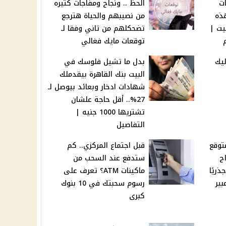
ت
الحظ .. ونجاح ومفاجات كتيره
 بهذه
من نصيبهم والحياة هترجع
يت |
تضحكلهم من تاني وفقا لـ
توقعات مايك فغالي
ليك
بدل ما تشيل فلوسك في
البيت بنك القاهرة بيقدملك
شهادات ادخار وبعائد بيوصل لـ
27%.. أقل حاجة علشان
تشتريها 1000 جنيه |
التفاصيل
توقع
قبل اجتماع المركزي.. كم
 لـ 3 أبراج
ستدفع عند السحب من
ريًا
ماكينات ATM؟ تعرف على
بير
رسوم سحبتك في 10 بنوك
كبرى