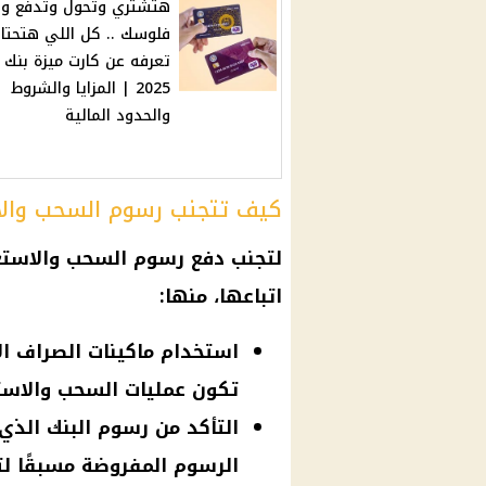
هتشتري وتحول وتدفع وتا
فلوسك .. كل اللي هتحتا
تعرفه عن كارت ميزة بنك 
2025 | المزايا والشروط
والحدود المالية
كيف تتجنب رسوم السحب والا
لتجنب دفع
رسوم السحب والاستع
اتباعها، منها:
استخدام ماكينات الصراف الآ
تكون عمليات السحب والاست
التأكد من رسوم البنك الذي
الرسوم المفروضة مسبقًا لت