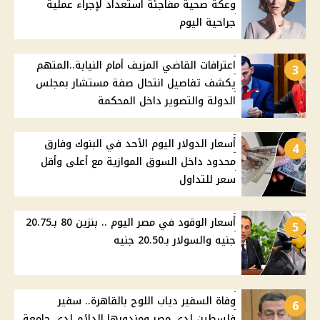
وعكة صحية مفاجئة استعداد لإجراء عملية
جراحية اليوم
اعترافات القاضي المزيف أمام النيابة..المتهم
3
يكشف تفاصيل انتحال صفة مستشار بمجلس
الدولة والتصوير داخل المحكمة
أسعار الدولار اليوم الأحد في البنوك وفارق
4
محدود داخل السوق الموازية مع أعلى وأقل
سعر للتداول
أسعار الوقود في مصر اليوم .. بنزين 80 بـ20.75
5
جنيه والسولار بـ20.50 جنيه
وفاة السفير دياب اللوح بالقاهرة.. سفير
6
فلسطين لدى مصر ومندوبها الدائم لدى جامعة