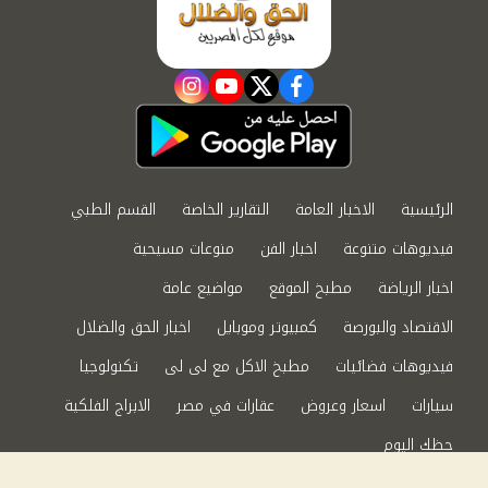
instagram
youtube
twitter
facebook
الرئيسية
الاخبار العامة
التقارير الخاصة
القسم الطبي
فيديوهات متنوعة
اخبار الفن
منوعات مسيحية
اخبار الرياضة
مطبخ الموقع
مواضيع عامة
الاقتصاد والبورصة
كمبيوتر وموبايل
اخبار الحق والضلال
فيديوهات فضائيات
مطبخ الاكل مع لى لى
تكنولوجيا
سيارات
اسعار وعروض
عقارات في مصر
الابراج الفلكية
حظك اليوم