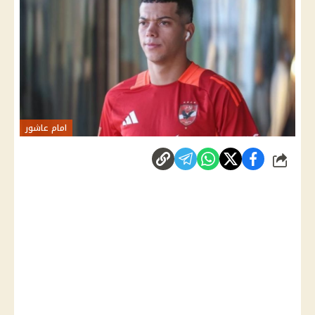
امام عاشور
شارك