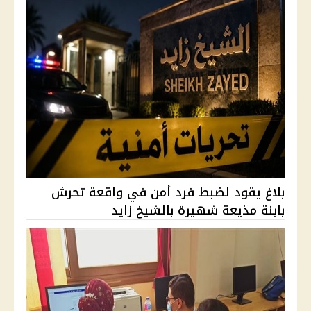
بلاغ يقود لضبط فرد أمن في واقعة تحرش
بابنة مذيعة شهيرة بالشيخ زايد