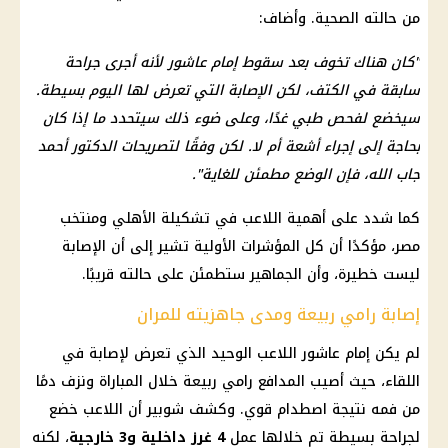
من حالته الصحية. وأضاف:
"كان هناك تخوف بعد سقوط إمام عاشور لأنه أجرى جراحة
سابقة في الكتف، لكن الإصابة التي تعرض لها اليوم بسيطة.
سيخضع لفحص طبي غدًا، وعلى ضوء ذلك سيتحدد ما إذا كان
بحاجة إلى إجراء أشعة أم لا. لكن وفقًا لتصريحات الدكتور أحمد
جاب الله، فإن الوضع مطمئن للغاية".
كما شدد على أهمية اللاعب في تشكيلة الأهلي ومنتخب
مصر، مؤكدًا أن كل المؤشرات الأولية تشير إلى أن الإصابة
ليست خطيرة، وأن الجماهير ستطمئن على حالته قريبًا.
إصابة رامي ربيعة ومدى جاهزيته للمران
لم يكن إمام عاشور اللاعب الوحيد الذي تعرض لإصابة في
اللقاء، حيث أصيب المدافع رامي ربيعة خلال المباراة ونزف دمًا
من فمه نتيجة اصطدام قوي. وكشف شوبير أن اللاعب خضع
لجراحة بسيطة تم خلالها عمل
4 غرز داخلية و3 خارجية
، لكنه