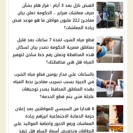
القبض نازل بعد 3 أيام : قرار هام بشأن
صرف معاشات فبراير .. الحكومة تعلن بيان
مفاجئ لـ22 مليون مواطن ما هو موعد قبض
زيادة المعاشات؟
قطع مياه الشرب لمدة 7 ساعات بعد قليل
بمناطق مصرية الحكومة تصدر بيان لسكان
هذه المحافظة وتعلن رقم خط ساخن لتوفير
المياه هل هي محافظتك؟
بالساعات علي مدار يومين قطع مياه الشرب
في الجيزة بسبب تسريب مفاجئ بخط المياه
بهذه المناطق المحافظ يصدر توجيهات
عاجلة متي يتم قطع الخدمة؟
6 هدايا من السيسي للمواطنين بعد إعلان
حزمة الحماية الاجتماعية ابرزهم زيادة
المعاشات ورفع الاجور واضافة المواليد علي
البطاقات وتخفيض أسعار السلع هل تنفذ