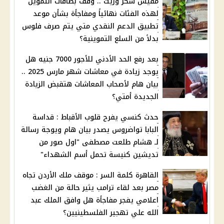
مفيش سكر وزيت .. وقف بطاقات التموين
لهذه الفئات نهائياً ومفاجأة بشأن موعد
تطبيق الدعم النقدي متي يتم صرف فلوس
بدلاً من السلع التموينية؟
بعد رفع الحد الأدني للأجور 7000 جنيه هل
يوجد زيادة في معاشات شهر مارس 2025 ..
بيان هام لأصحاب المعاشات هتقبض الزيادة
الجديدة أمتي؟
حدث كنسي يفرح قلوب الأقباط : قداسة
البابا تواضروس يصدر بيان هام ويوجة رسالة
لـ هشام طلعت مصطفى "اول صور من
تديشين كنيسة تحمل أسم الشهداء"
القاهرة كلمة السر : موقف ملك الأردن تجاه
مصر بعد لقاء ترامب يثير حالة من الغضب
اعلامي يفجر مفاجأة هل وافق الملك عبد
الله علي تهجير الفلسطينيين؟