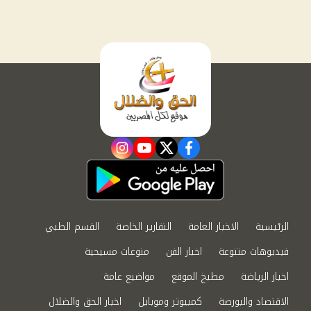
instagram
youtube
twitter
facebook
الرئيسية
الاخبار العامة
التقارير الخاصة
القسم الطبي
فيديوهات متنوعة
اخبار الفن
منوعات مسيحية
اخبار الرياضة
مطبخ الموقع
مواضيع عامة
الاقتصاد والبورصة
كمبيوتر وموبايل
اخبار الحق والضلال