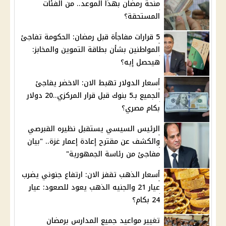
منحة رمضان بهذا الموعد.. من الفئات
المستحقة؟
5 قرارات مفاجأة قبل رمضان: الحكومة تفاجئ
المواطنين بشأن بطاقة التموين والمخابز:
هيحصل إيه؟
أسعار الدولار تهبط الان: الاخضر يفاجئ
الجميع بـ5 بنوك قبل قرار المركزي..20 دولار
بكام مصري؟
الرئيس السيسي يستقبل نظيره القبرصي
والكشف عن مقترح إعادة إعمار غزة.. "بيان
مفاجئ من رئاسة الجمهورية"
أسعار الذهب تقفز الان: ارتفاع جنوني يضرب
عيار 21 والجنيه الذهب يعود للصعود: عيار
24 بكام؟
تغيير مواعيد جميع المدارس برمضان