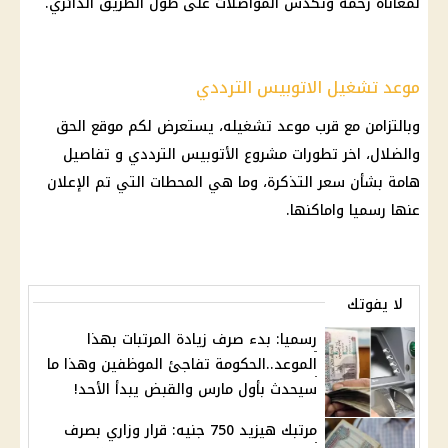
لمعاناة زحمة وتكدس المواصلات على طول الطريق الدائري.
موعد تشغيل الاتوبيس الترددي
وبالتزامن مع قرب موعد تشغيله، يستعرض لكم موقع الحق
والضلال، اخر تطورات مشروع الأتوبيس الترددي و تفاصيل
هامة بشأن سعر التذكرة، وما هي المحطات التي تم الإعلان
عنها رسميا واماكنها.
لا يفوتك
رسميا: بدء صرف زيادة المرتبات بهذا
الموعد..الحكومة تفاجئ الموظفين وهذا ما
سيحدث بأول مارس والقبض يبدأ الأحد!
مرتبك هيزيد 750 جنيه: قرار وزاري بصرف