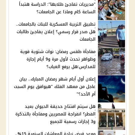
"مديريات تفاجئ طلابها": الدراسة هتبدأ
الساعة كام وماذا عن الجامعات؟
تطبيق التربية العسكرية للبنات بالجامعات..
هل صدر قرار رسمي؟ إعلان يفاجئ طالبات
الجامعات
مفاجأة طقس رمضان: نوات شتوية قوية
وظواهر تحدث لأول مرة و9 أيام إجازة
للمدارس:هل يرفع الغياب؟
إعلان أول أيام شهر رمضان المبارك.. بيان
عاجل من معهد الفلك "هيوافق يوم السبت
أم الأحد؟"
هل سيتم افتتاح حديقة الحيوان بعيد
الفطر؟ انفراجة للمصريين ومفاجأة بالتذكرة
و3 إجازات رسمية للجميع
موعد قبض زيادة المعاشات السنوية 15%..