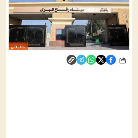
معبر رفح
شارك