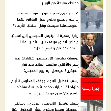
مفاجأة مفرحة من الوزير
"تحذير جوي"مصر تتعرض لموجة قطبية
قارسة وصقيع وثلوج تصل القاهرة بهذا
الموعد..ماذا سيحدث وهل أعلنتها الأرصاد؟
زيارة رسمية لـ الرئيس السيسي إلى اسبانيا
وإعلان اتفاق مرتقب بين البلدين: ماذا
سيحدث؟ "بيان رئاسي عاجل"
توقعات صادمة: هل تنخفض شهادات بنك
مصر والأهلي مرتفعة العائد بعد قرار
المركزي؟ هيحصل ايه يوم الخميس؟
رسميا تعطيل البنوك ووقف المدارس 3 أيام
متواصلة.. قرارات حكومية مرتقبة مفاجأة
للمصريين: متى موعد أول إجازة؟
ميعاد تشغيل الاتوبيس الترددي.. ومناطق
المحطات رسميا وبشرى بشأن التذكرة: النقل