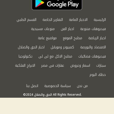
الرئيسية
الاخبار العامة
التقارير الخاصة
القسم الطبي
فيديوهات متنوعة
اخبار الفن
منوعات مسيحية
اخبار الرياضة
مطبخ الموقع
مواضيع عامة
الاقتصاد والبورصة
كمبيوتر وموبايل
اخبار الحق والضلال
فيديوهات فضائيات
مطبخ الاكل مع لى لى
تكنولوجيا
سيارات
اسعار وعروض
عقارات في مصر
الابراج الفلكية
حظك اليوم
من نحن
سياسة الخصوصية
اتصل بنا
©2024 الحق والضلال All Rights Reserved.
Powered by