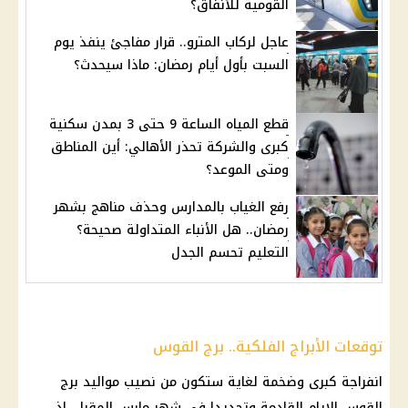
القومية للأنفاق؟
عاجل لركاب المترو.. قرار مفاجئ ينفذ يوم
السبت بأول أيام رمضان: ماذا سيحدث؟
قطع المياه الساعة 9 حتى 3 بمدن سكنية
كبرى والشركة تحذر الأهالي: أين المناطق
ومتى الموعد؟
رفع الغياب بالمدارس وحذف مناهج بشهر
رمضان.. هل الأنباء المتداولة صحيحة؟
التعليم تحسم الجدل
توقعات الأبراج الفلكية.. برج القوس
انفراجة كبرى وضخمة لغاية ستكون من نصيب مواليد برج
القوس الايام القادمة وتحديدا في شهر مارس المقبل، إذ