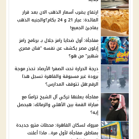
ارتفاع يضرب أسعار الذهب الان بعد قرار
الفائدة: عيار 21 و 24 بكام؟والجنيه الذهب
يفاجئ الجميع!
مفاجأة: أول ضحايا رامز جلال بـ برنامج رامز
إيلون مصر يكشف عن نفسه "فنان مصري
شهير" من هو؟
درجة الحرارة تحت الصفر! الأرصاد تحذر موجة
برودة غير مسبوقة والقاهرة تسجل هذا
الرقم:هل تتوقف المدارس؟
مفاجأة يعلنها تركي آل الشيخ تزامنًا مع
مباراة القمة بين الأهلي والزمالك: هيحصل
إيه؟
مبروك لسكان القاهرة: محطات مترو جديدة
بمناطق مفاجأة لأول مرة.. ماذا أعلنت