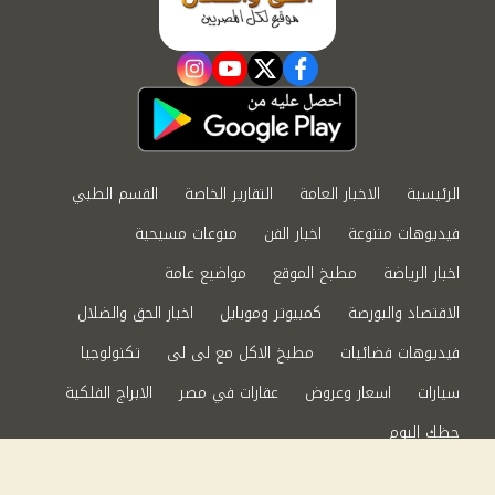
instagram
youtube
twitter
facebook
الرئيسية
الاخبار العامة
التقارير الخاصة
القسم الطبي
فيديوهات متنوعة
اخبار الفن
منوعات مسيحية
اخبار الرياضة
مطبخ الموقع
مواضيع عامة
الاقتصاد والبورصة
كمبيوتر وموبايل
اخبار الحق والضلال
فيديوهات فضائيات
مطبخ الاكل مع لى لى
تكنولوجيا
سيارات
اسعار وعروض
عقارات في مصر
الابراج الفلكية
حظك اليوم
من نحن
سياسة الخصوصية
اتصل بنا