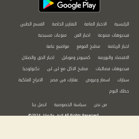
الرئيسية
الاخبار العامة
التقارير الخاصة
القسم الطبي
فيديوهات متنوعة
اخبار الفن
منوعات مسيحية
اخبار الرياضة
مطبخ الموقع
مواضيع عامة
الاقتصاد والبورصة
كمبيوتر وموبايل
اخبار الحق والضلال
فيديوهات فضائيات
مطبخ الاكل مع لى لى
تكنولوجيا
سيارات
اسعار وعروض
عقارات في مصر
الابراج الفلكية
حظك اليوم
من نحن
سياسة الخصوصية
اتصل بنا
©2024 الحق والضلال All Rights Reserved.
Powered by