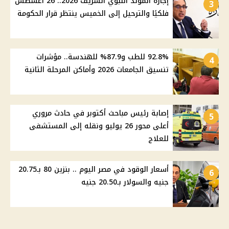
إجازة المولد النبوي الشريف 2026.. 26 أغسطس
3
فلكيًا والترحيل إلى الخميس ينتظر قرار الحكومة
92.8% للطب و87.9% للهندسة.. مؤشرات
4
تنسيق الجامعات 2026 وأماكن المرحلة الثانية
إصابة رئيس مباحث أكتوبر في حادث مروري
5
أعلى محور 26 يوليو ونقله إلى المستشفى
للعلاج
أسعار الوقود في مصر اليوم .. بنزين 80 بـ20.75
6
جنيه والسولار بـ20.50 جنيه