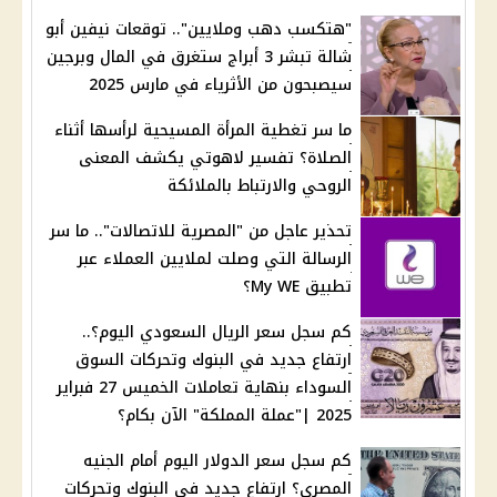
"هتكسب دهب وملايين".. توقعات نيفين أبو
شالة تبشر 3 أبراج ستغرق في المال وبرجين
سيصبحون من الأثرياء في مارس 2025
ما سر تغطية المرأة المسيحية لرأسها أثناء
الصلاة؟ تفسير لاهوتي يكشف المعنى
الروحي والارتباط بالملائكة
تحذير عاجل من "المصرية للاتصالات".. ما سر
الرسالة التي وصلت لملايين العملاء عبر
تطبيق My WE؟
كم سجل سعر الريال السعودي اليوم؟..
ارتفاع جديد في البنوك وتحركات السوق
السوداء بنهاية تعاملات الخميس 27 فبراير
2025 |"عملة المملكة" الآن بكام؟
كم سجل سعر الدولار اليوم أمام الجنيه
المصري؟ ارتفاع جديد في البنوك وتحركات