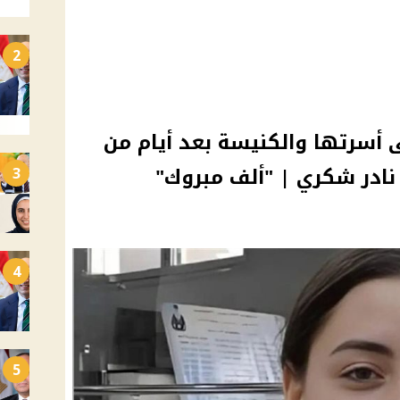
2
ى أسرتها والكنيسة بعد أيام من
نادر شكري | "ألف مبروك"
3
4
5