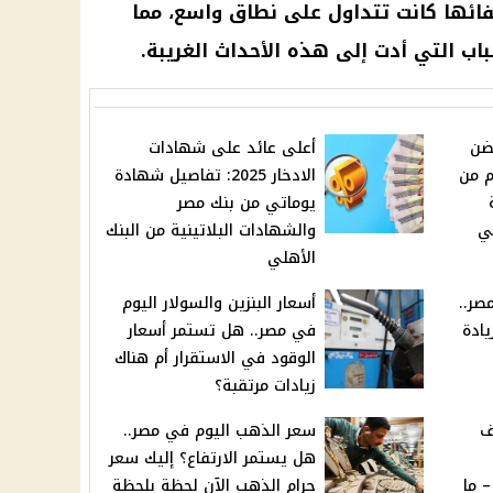
ائها كانت تتداول على نطاق واسع، مما
اب التي أدت إلى هذه الأحداث الغريبة.
ضن
أعلى عائد على شهادات
م من
الادخار 2025: تفاصيل شهادة
يوماتي من بنك مصر
ي
والشهادات البلاتينية من البنك
الأهلي
صر..
أسعار البنزين والسولار اليوم
ادة
في مصر.. هل تستمر أسعار
الوقود في الاستقرار أم هناك
زيادات مرتقبة؟
ف
سعر الذهب اليوم في مصر..
هل يستمر الارتفاع؟ إليك سعر
 ما
جرام الذهب الآن لحظة بلحظة