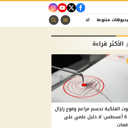
instagram
youtube
twitter
facebook
ديوهات متنوعة
اخبار الفن
منوعات مسيحية
اخبار الرياضة
الأكثر قراءة
وث الفلكية تحسم مزاعم وقوع زلزال
غدًا 6 أغسطس: لا دليل علمي على
قعات