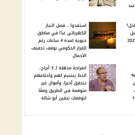
عيد
اجل؟
استعدوا .. فصل التيار
بل
الكهربائي غدًا في مناطق
حيوية لمدة 4 ساعات رغم
القرار الحكومي بوقف تخفيف
الأحمال
انفراجة مذهلة لـ 3 أبراج..
ادة استثمار بعائد 40%
الحظ يبتسم لهم وأحلامهم
ن
تتحقق أخيرًا، وأموال غير
ألف
متوقعة في الطريق وفقًا
ل على 100
لتوقعات نيفين أبو شالة