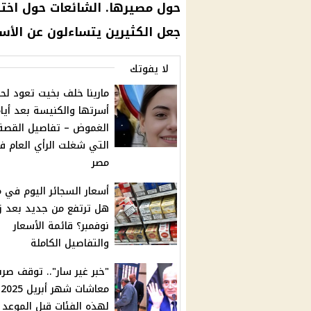
حول مصيرها. الشائعات حول اختف
جعل الكثيرين يتساءلون عن الأسب
لا يفوتك
مارينا خلف بخيت تعود لح
أسرتها والكنيسة بعد أيا
الغموض – تفاصيل القصة
التي شغلت الرأي العام ف
مصر
أسعار السجائر اليوم في م
هل ترتفع من جديد بعد زي
نوفمبر؟ قائمة الأسعار
والتفاصيل الكاملة
"خبر غير سار".. توقف صر
معاشات شهر أبريل 2025
لهذه الفئات قبل الموعد –