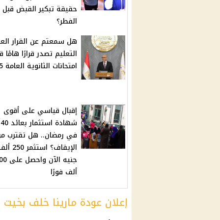
حقيقة تبكير القبض قبل 
الفطر؟
هل سمعتم عن القرار الع
التعليم تصدر قرارًا هامًا ق
امتحانات الثانوية العامة 2025
إقبال قياسي على أقوى
شه
في رمضان.. هل تقترب م
الإيقاف؟ استثمر 250 
جنيه الآن واحص
ألف فورًا
إعلان عودة مارينا خلف بخيت