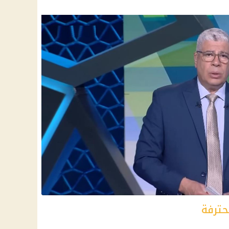
حترفة