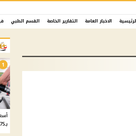
لرئيسية
الاخبار العامة
التقارير الخاصة
القسم الطبي
في
1
بـ20.75 جنيه والسولار بـ20.50 جنيه