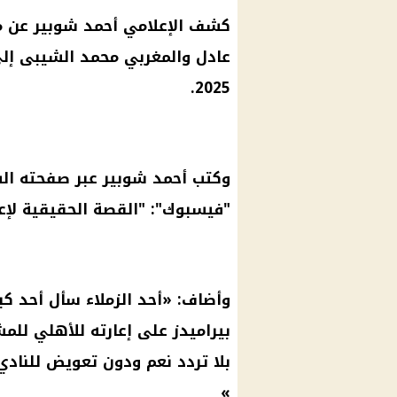
كشف الإعلامي
أحمد شوبير
عن م
عادل والمغربي محمد الشيبى إل
2025.
وكتب
أحمد شوبير
عبر صفحته ا
"
فيسبوك
": "القصة الحقيقية لإ
وأضاف: «أحد الزملاء سأل أحد ك
بيراميدز
على إعارته للأهلي للمش
بلا تردد نعم ودون تعويض للنادي
»