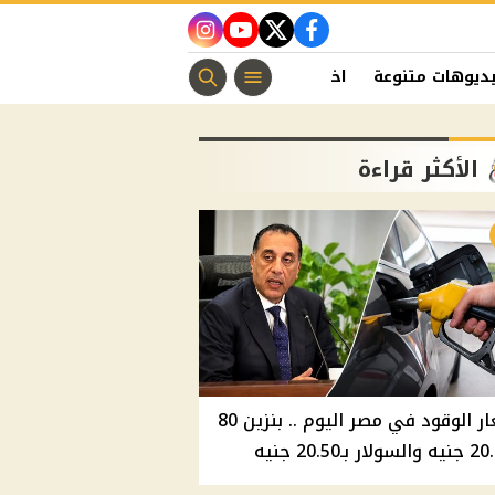
instagram
youtube
twitter
facebook
ديوهات متنوعة
اخبار الفن
منوعات مسيحية
اخبار الرياضة
الأكثر قراءة
أسعار الوقود في مصر اليوم .. بنزين 80