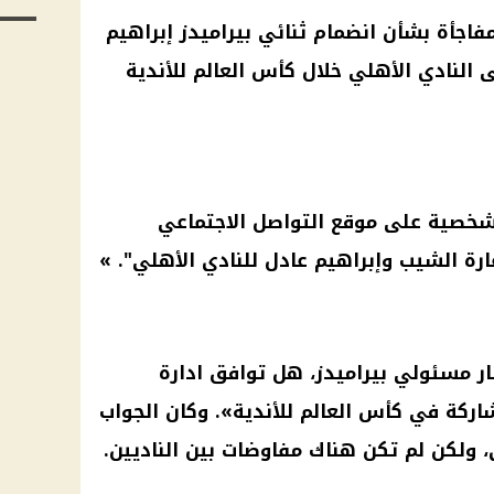
فاجأة بشأن انضمام ثنائي
بيراميدز
إبراهيم
ى
النادي الأهلي
خلال كأس العالم للأندية
لشخصية على
موقع التواصل الاجتماعي
عارة الشيب وإبراهيم عادل للنادي
الأهلي
". »
بار مسئولي
بيراميدز
، هل توافق ادارة
اركة في كأس العالم للأندية». وكان الجواب
، ولكن لم تكن هناك مفاوضات بين الناديين.