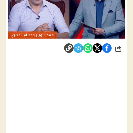
أحمد شوبير وعصام الحضري
شارك