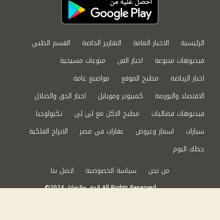
الرئيسية
الاخبار العامة
التقارير الخاصة
القسم الطبي
فيديوهات متنوعة
اخبار الفن
منوعات مسيحية
اخبار الرياضة
مطبخ الموقع
مواضيع عامة
الاقتصاد والبورصة
كمبيوتر وموبايل
اخبار الحق والضلال
فيديوهات فضائيات
مطبخ الاكل مع لى لى
تكنولوجيا
سيارات
اسعار وعروض
عقارات في مصر
الابراج الفلكية
حظك اليوم
من نحن
سياسة الخصوصية
اتصل بنا
©2024 الحق والضلال All Rights Reserved.
Powered by