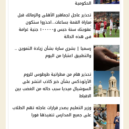
الحكومية
تحذير عاجل لجماهير الأهلى والزمالك قبل
مباراة القمة بساعات...احذروا ستكون
عقوبتك سنة حبس و١٠٠٠٠٠ جنية غرامة
فى هذه الحالة
رسميا | بشري سارة بشأن زيادة التموين ..
والتطبيق اعتبارا من اليوم
تحذير هام من مطرانية طرطوس للروم
الأرثوذكس بشأن خبر كاذب انتشر على
السوشيال ميديا سبب حاله من الغضب بين
الاقباط
وزير التعليم يصدر قرارات عاجله تهم الطلاب
على جميع المدارس تنفيذها فورا