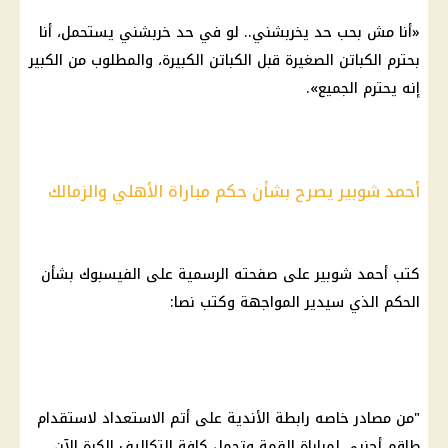
«أنا مش بحب حد يخربشني.. لو في حد خربشني يستحمل، أنا
بحترم الكباتن الصغيرة قبل الكباتن الكبيرة، والمطلوب من الكبير
إنه يحترم الجميع».
أحمد شوبير يصرح بشأن حكم مباراة الأهلي والزمالك
كتب
أحمد شوبير
على صفحته الرسمية على
الفيسبوك
بشأن
الحكم الذي سيدير المواجهة وكتب نصا:
"‏من مصادر خاصه رابطة الأندية على أتم الاستعداد لاستقدام
طاقم أجنبي لمباراة القمة وتحمل كافة التكاليف الكرة الآن