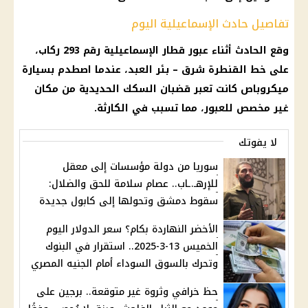
تفاصيل حادث الإسماعيلية اليوم
وقع الحادث أثناء عبور قطار الإسماعيلية رقم 293 ركاب،
على خط القنطرة شرق – بئر العبد، عندما اصطدم بسيارة
ميكروباص كانت تعبر قضبان السكك الحديدية من مكان
غير مخصص للعبور، مما تسبب في الكارثة.
لا يفوتك
سوريا من دولة مؤسسات إلى معقل
للإرهـ.ـاب.. عصام سلامة للحق والضلال:
سقوط دمشق وتحولها إلى كابول جديدة
الأخضر النهاردة بكام؟ سعر الدولار اليوم
الخميس 13-3-2025.. استقرار في البنوك
وتحرك بالسوق السوداء أمام الجنيه المصري
حظ خرافي وثروة غير متوقعة.. برجين على