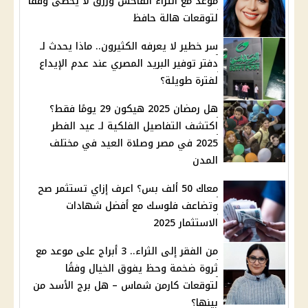
موعد مع الثراء الفاحش ورزق لا يُحصى وفقًا
لتوقعات هالة حافظ
سر خطير لا يعرفه الكثيرون.. ماذا يحدث لـ
دفتر توفير البريد المصري عند عدم الإيداع
لفترة طويلة؟
هل رمضان 2025 هيكون 29 يومًا فقط؟
اكتشف التفاصيل الفلكية لـ عيد الفطر
2025 في مصر وصلاة العيد في مختلف
المدن
معاك 50 ألف بس؟ اعرف إزاي تستثمر صح
وتضاعف فلوسك مع أفضل شهادات
الاستثمار 2025
من الفقر إلى الثراء.. 3 أبراج على موعد مع
ثروة ضخمة وحظ يفوق الخيال وفقًا
لتوقعات كارمن شماس – هل برج الأسد من
بينها؟