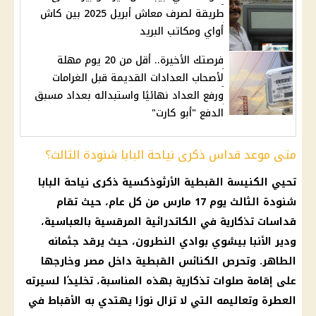
طريقة لصرف معاش أبريل 2025 بين كاش
أواي ومكاتب البريد
فرصتك الأخيرة.. أقل من 20 يوم مهلة
لأصحاب العدادات القديمة قبل الغرامات
ورفع العداد نهائيًا واستبداله بعداد مسبق
الدفع "أبو كارت"
متى موعد قداس ذكرى نياحة البابا شنودة الثالث؟
تحيي الكنيسة القبطية الأرثوذكسية ذكرى نياحة البابا
شنودة الثالث يوم 17 مارس من كل عام، حيث تقام
قداسات تذكارية في الكاتدرائية المرقسية بالعباسية،
ودير الأنبا بيشوي بوادي النطرون، حيث يرقد جثمانه
الطاهر. وتحرص الكنائس القبطية داخل مصر وخارجها
على إقامة صلوات تذكارية بهذه المناسبة، تخليدًا لسيرته
العطرة وتعاليمه التي لا تزال نورًا يهتدي به الأقباط في