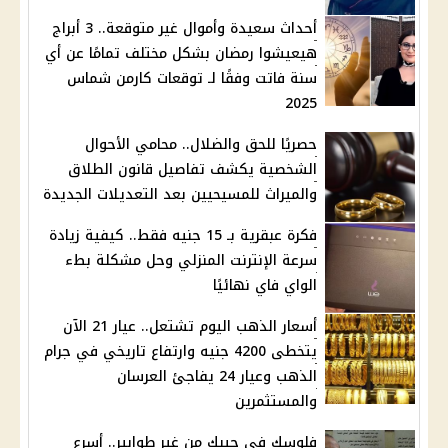
أحداث سعيدة وأموال غير متوقعة.. 3 أبراج
هيعيشوا رمضان بشكل مختلف تمامًا عن أي
سنة فاتت وفقًا لـ توقعات كارمن شماس
2025
حصريًا للحق والضلال.. محامي الأحوال
الشخصية يكشف تفاصيل قانون الطلاق
والميراث للمسيحيين بعد التعديلات الجديدة
فكرة عبقرية بـ 15 جنيه فقط.. كيفية زيادة
سرعة الإنترنت المنزلي وحل مشكلة بطء
الواي فاي نهائيًا
أسعار الذهب اليوم تشتعل.. عيار 21 الآن
يتخطى 4200 جنيه وارتفاع تاريخي في جرام
الذهب وعيار 24 يفاجئ العرسان
والمستثمرين
فلوسك في جيبك من غير طوابير.. أسرع