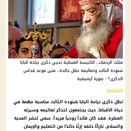
مثلث الرحمات.. الكنيسة القبطية تحيي ذكرى نياحة البابا
شنودة الثالث وتعاليمه تظل خالدة.. متى موعد قداس
الذكرى؟ - صورة أرشيفية
الخلاصة
تظل ذكرى نياحة البابا شنودة الثالث مناسبة مهمة في
حياة الأقباط، حيث يجتمعون لتذكر تعاليمه وسيرته
العطرة. فقد كان قائداً روحياً فريداً، سعى لنشر المحبة
والسلام، تاركًا خلفه إرثًا خالدًا من التعليم والإيمان