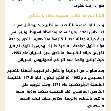
طوال أربعة عقود.
البابا شنودة الثالث.. مسيرة عطاء لا تنتهي
وُلد البابا شنودة الثالث باسم نظير جيد روفائيل في 3
أغسطس 1923، بقرية سلام بمحافظة أسيوط، وتربى في
بيئة دينية جعلته محبًا للكنيسة منذ صغره. التحق بجامعة
فؤاد الأول "جامعة القاهرة حاليًا"، ودرس التاريخ، ثم قرر
تكريس حياته للكنيسة، فالتحق بدير السريان عام 1953،
حيث ترهبن واتخذ اسم الراهب أنطونيوس السرياني.
بعد سنوات من الرهبنة والتأمل، تم تعيينه أسقفًا للتعليم
المسيحي عام 1962، ثم اختير ليكون البابا الـ 117 للكنيسة
القبطية الأرثوذكسية عام 1971. ومنذ تتويجه على
الكرسي المرقسي، قاد الكنيسة بحكمة ورؤية روحية،
واهتم بالتعليم والوعظ، وكرّس حياته لنشر المحبة
والتسامح.