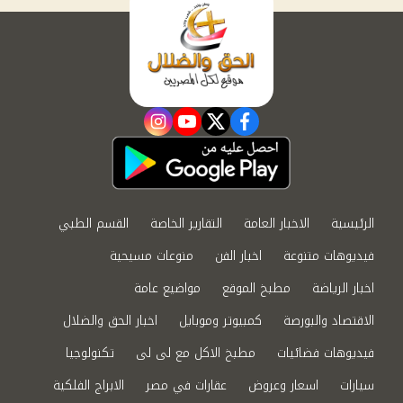
instagram
youtube
twitter
facebook
الرئيسية
الاخبار العامة
التقارير الخاصة
القسم الطبي
فيديوهات متنوعة
اخبار الفن
منوعات مسيحية
اخبار الرياضة
مطبخ الموقع
مواضيع عامة
الاقتصاد والبورصة
كمبيوتر وموبايل
اخبار الحق والضلال
فيديوهات فضائيات
مطبخ الاكل مع لى لى
تكنولوجيا
سيارات
اسعار وعروض
عقارات في مصر
الابراج الفلكية