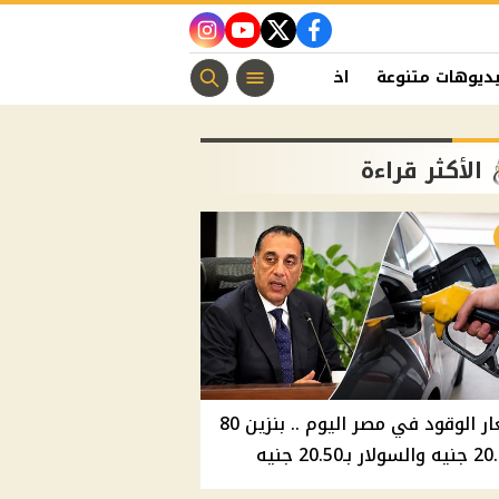
instagram
youtube
twitter
facebook
ديوهات متنوعة
اخبار الفن
منوعات مسيحية
اخبار الرياضة
الأكثر قراءة
أسعار الوقود في مصر اليوم .. بنزين 80