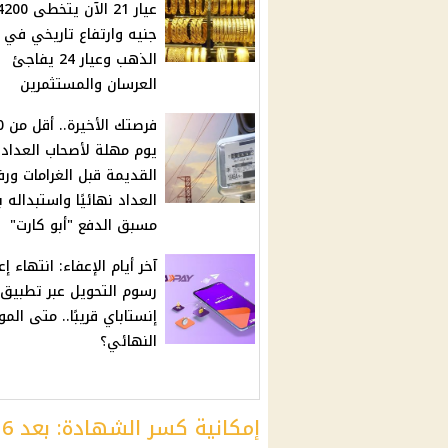
عيار 21 الآن يتخطى 00
جنيه وارتفاع تاريخي في 
الذهب وعيار 24 يفاجئ
العرسان والمستثمرين
فرصتك ا
يوم مهلة لأصحاب العدادا
القديمة قبل الغرامات ورف
العداد نهائيًا واستبداله 
مسبق الدفع "أبو كارت"
آخر أيام الإعفاء: انتهاء إع
رسوم التحويل عبر تطبيق
إنستاباي قريبًا.. متى الم
النهائي؟
إمكانية كسر الشهادة: بعد 6 أشهر من تاريخ الشراء