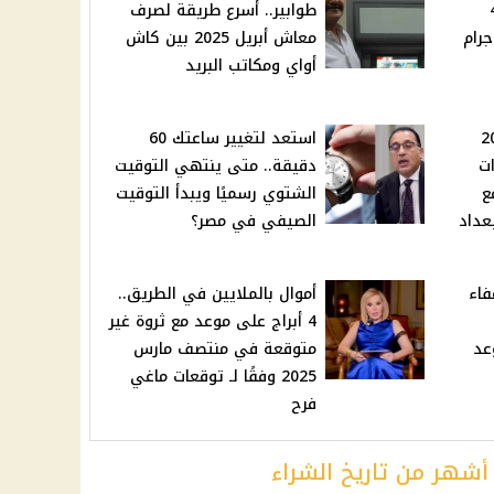
42
طوابير.. أسرع طريقة لصرف
جرام
معاش أبريل 2025 بين كاش
أواي ومكاتب البريد
لأخيرة.. أقل من 20
استعد لتغيير ساعتك 60
ت
دقيقة.. متى ينتهي التوقيت
ع
الشتوي رسميًا ويبدأ التوقيت
بعداد
الصيفي في مصر؟
فاء
أموال بالملايين في الطريق..
4 أبراج على موعد مع ثروة غير
وعد
متوقعة في منتصف مارس
2025 وفقًا لـ توقعات ماغي
فرح