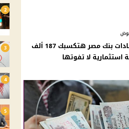
2
عوض
معاك 250 ألف جنيه.. شهادات بنك مصر هتكسبك 187 ألف
3
 استثمارية لا تفوتها
4
5