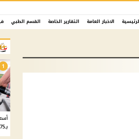
لرئيسية
الاخبار العامة
التقارير الخاصة
القسم الطبي
في
1
بـ20.75 جنيه والسولار بـ20.50 جنيه