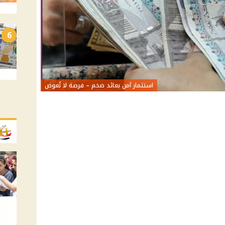
6
استثمار آمن بعائد ضخم – فرصة لا تُعوض