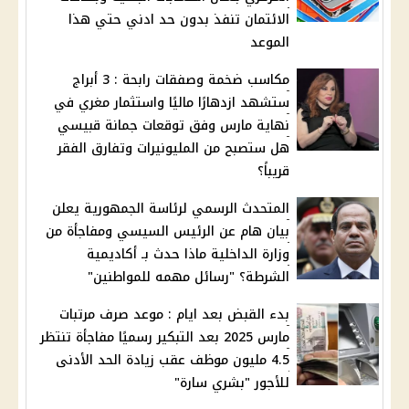
الائتمان تنفذ بدون حد ادني حتي هذا
الموعد
مكاسب ضخمة وصفقات رابحة : 3 أبراج
ستشهد ازدهارًا ماليًا واستثمار مغري في
نهاية مارس وفق توقعات جمانة قبيسي
هل ستصبح من المليونيرات وتفارق الفقر
قريباً؟
المتحدث الرسمي لرئاسة الجمهورية يعلن
بيان هام عن الرئيس السيسي ومفاجأة من
وزارة الداخلية ماذا حدث بـ أكاديمية
الشرطة؟ "رسائل مهمه للمواطنين"
بدء القبض بعد ايام : موعد صرف مرتبات
مارس 2025 بعد التبكير رسميًا مفاجأة تنتظر
4.5 مليون موظف عقب زيادة الحد الأدنى
للأجور "بشري سارة"