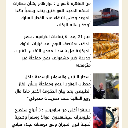
من القاهرة لأسوان : قرار هام بشأن قطارات
السكة الحديد للمواطنين ينفذ رسمياً بهذا
الموعد وحتي انتهاء عيد الفطر المبارك
توجة رساله للركاب
عيار 21 بعد الارتفاعات الخرافية : سعر
الذهب بمنتصف اليوم بعد قرارات البنوك
المركزية هل شهد المعدن النفيس تغيرات
جديدة خبير مشغولات يفجر مفاجأة غير
متوقعه!
أسعار البنزين والسولار الرسمية داخل
محطات الوقود اليوم ومفاجأة بشأن الغاز
الطبيعي بعد بيان الحكومة الأخير ماذا قال
وزير المالية عقب تصريحات مدبولي؟
هيبقوا أغني من ساويرس : 3 أبراج ستصبح
مليونيرات سيشهدون اموالاً وسفراً وهدية
ثمينة لبرج الميزان وفق توقعات نجلاء قباني