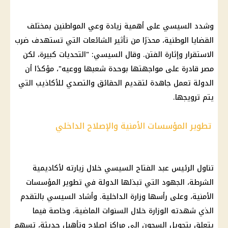
وشدد
السيسي
على أهمية زيادة وعي المواطنين بمختلف
القضايا الوطنية، محذرًا من تأثير الشائعات التي تستهدف ضرب
الاستقرار وإثارة الفتن. وقال
السيسي
: "التحديات كبيرة، لكن
مصر قادرة على مواجهتها بوحدة شعبها ووعيه"، مؤكدًا أن
الدولة تعمل جاهدة لتقديم الحقائق والتصدي للأكاذيب التي
يتم ترويجها.
تطوير المؤسسات الأمنية والإصلاح الداخلي
تناول
الرئيس عبد الفتاح السيسي
خلال زيارته لأكاديمية
الشرطة
، الجهود التي تبذلها الدولة في تطوير المؤسسات
الأمنية، وعلى رأسها
وزارة الداخلية
. وأشاد
السيسي
بالتقدم
الذي شهدته الوزارة خلال السنوات الماضية، وخاصة فيما
يتعلق بتحويل السجون إلى مراكز إصلاح وتأهيل حديثة، تسهم