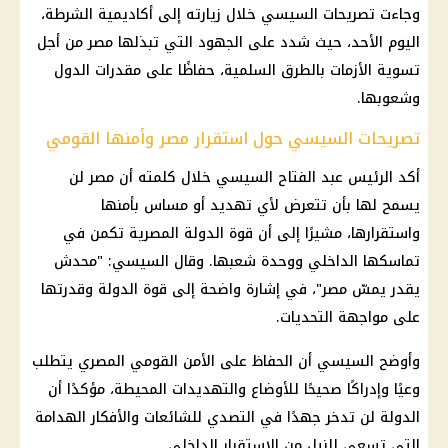
وجاءت تصريحات
السيسي
خلال زيارته إلى
أكاديمية الشرطة
،
اليوم الأحد، حيث شدد على الجهود التي تبذلها مصر من أجل
تسوية الأزمات بالطرق السلمية، حفاظًا على مقدرات الدول
وشعوبها.
تصريحات السيسي حول استقرار مصر وأمنها القومي
أكد
الرئيس عبد الفتاح السيسي
خلال كلمته أن مصر لن
يسمح لها بأن تتعرض لأي تهديد أو مساس بأمنها
واستقرارها، مشيرًا إلى أن قوة الدولة المصرية تكمن في
تماسكها الداخلي ووحدة شعبها. وقال
السيسي
: "محدش
يقدر يمسّ مصر"، في إشارة واضحة إلى قوة الدولة وقدرتها
على مواجهة التحديات.
وأوضح
السيسي
أن الحفاظ على الأمن القومي المصري يتطلب
وعيًا وإدراكًا صحيحًا للأوضاع والتهديدات المحيطة، مؤكدًا أن
الدولة لن تدخر جهدًا في التصدي للشائعات والأفكار الهدامة
التي تسعى للنيل من الاستقرار الداخلي.