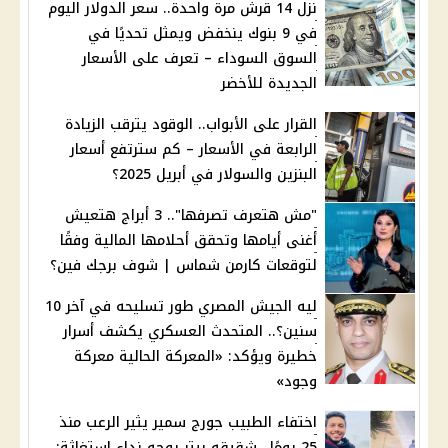
نزل 14 قرش مرة واحدة.. سعر الدولار اليوم
في 9 بنوك ينخفض ويمثل تحديًا في
السوق السوداء – تعرف على الأسعار
الجديدة للأخضر
القرار على الأبواب.. الوقود يترقب الزيادة
الرابعة في الأسعار – كم سترتفع أسعار
البنزين والسولار في أبريل 2025؟
"مش هتعرف تصرفها".. 3 أبراج هتعيش
أغنى أيامها وتحقق أحلامها المالية وفقًا
لتوقعات كارمن شماس | شوف برجك فين؟
ليه الجيش المصري طور تسليحه في آخر 10
سنين؟.. المتحدث العسكري يكشف أسرار
خطيرة ويؤكد: «المعركة الحالية معركة
وجود»
اختفاء الطبيب جورج سمير يثير الرعب منذ
25 يومًا.. شقيقه بيتر يوجه نداء استغاثة: