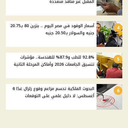
المقبل عبر منافذ متعددة
أسعار الوقود في مصر اليوم .. بنزين 80 بـ20.75
4
جنيه والسولار بـ20.50 جنيه
92.8% للطب و87.9% للهندسة.. مؤشرات
5
تنسيق الجامعات 2026 وأماكن المرحلة الثانية
البحوث الفلكية تحسم مزاعم وقوع زلزال غدًا 6
6
أغسطس: لا دليل علمي على التوقعات