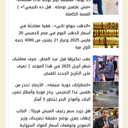
«مش عارفين نوصله.. هل ده طبيعي؟» |
القصة الكاملة
«الذهب بيولع تاني».. قفزة مفاجئة في
أسعار الذهب اليوم في مصر الخميس 20
مارس 2025 وعيار 21 يقترب من 4300 جنيه
لأول مرة
عقب تبكيرها قبل عيد الفطر.. صرف معاشات
شهر أبريل 2025 في هذا الموعد | تعرف
على التاريخ الجديد للقبض
«اضطرابات جوية عنيفة».. الأرصاد تحذر من
طقس غدًا الخميس: رياح قوية وأمطار تضرب
البلاد وأمواج البحر تتجاوز 5 أمتار
هل يزيد سعر رغيف العيش قريبًا؟.. النائب
إيهاب رمزي يوضح حقيقة تصريحات وزير
التموين وتوقعات أسعار المواد البترولية