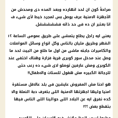
صراحةً كون ان لحد انهارده وبعد المده دى ومحدش من
الأجهزة الامنية
عرف يوصل بس لمجرد خيط لأى شىء ف
انا بعتبر ان ده فى حد ذاته فشششششل.
يعنى ايه راجل يطلع يتمشى على طريق عمومى الساعة ١٢
الضهر وطريق مليان بالناس وكل انواع وسائل المواصلات
والكاميرات جابته ماشى من اول ما طلع من البيت لحد ما
وصل عند مدخل سور كوبرى قرية فزارة وهناك اختفى عند
الكوبرى ومش عارفين توصلو لاى شىء ده رعب حتى
للرجالة الكبيره مش هقول للستات والاطفال!!
هو احنا مش المفروض عايشين فى بلد عالاقل مستقرة
امنيا وليها اجهزتها الامنية اللى بتعرف دبة النملة والا
كده نفرق ايه عن البلاد اللى حوالينا اللى الناس فيها
بتقطع بعض ؟؟!