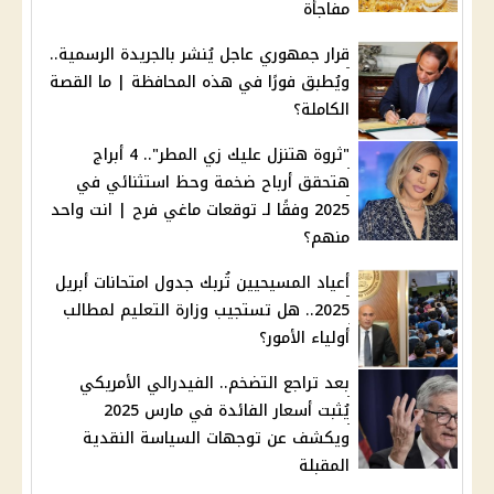
مفاجأة
قرار جمهوري عاجل يُنشر بالجريدة الرسمية..
ويُطبق فورًا في هذه المحافظة | ما القصة
الكاملة؟
"ثروة هتنزل عليك زي المطر".. 4 أبراج
هتحقق أرباح ضخمة وحظ استثنائي في
2025 وفقًا لـ توقعات ماغي فرح | انت واحد
منهم؟
أعياد المسيحيين تُربك جدول امتحانات أبريل
2025.. هل تستجيب وزارة التعليم لمطالب
أولياء الأمور؟
بعد تراجع التضخم.. الفيدرالي الأمريكي
يُثبت أسعار الفائدة في مارس 2025
ويكشف عن توجهات السياسة النقدية
المقبلة