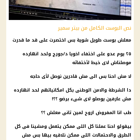
نص البوست الكامل من بيتر سمير
معلش بوست طويل شوية بس اختصرت على قد ما قدرت
٢٥ يوم عدو على اختفاء اخويا د/جورج ولحد انهارده
موصلناش لاى خيط لأختفائه
لا مش احنا بس الى مش قادرين نوصل لأى حاجه
دا
الشرطة
والامن الوطنى بكل امكانياتهم لحد انهارده
مش عارفين يوصلو لاى شىء برضو ؟؟!
طب انا المفروض اروح لمين تانى معلش ؟؟
بيقولو احنا عملنا كل اللى ممكن يتعمل ومشينا فى كل
الطرق والاحتمالات اللى ممكن نلاقيه بيها بس مش