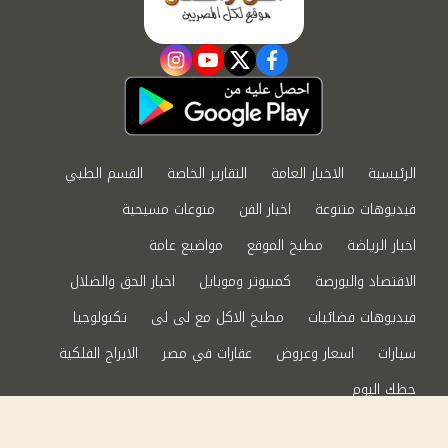
instagram
youtube
twitter
facebook
الرئيسية
الاخبار العامة
التقارير الخاصة
القسم الطبي
فيديوهات متنوعة
اخبار الفن
منوعات مسيحية
اخبار الرياضة
مطبخ الموقع
مواضيع عامة
الاقتصاد والبورصة
كمبيوتر وموبايل
اخبار الحق والضلال
فيديوهات فضائيات
مطبخ الاكل مع لى لى
تكنولوجيا
سيارات
اسعار وعروض
عقارات في مصر
الابراج الفلكية
حظك اليوم
من نحن
سياسة الخصوصية
اتصل بنا