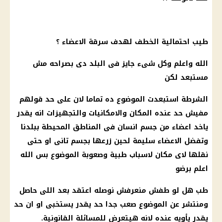
طيب احتمالية الخطف لهدف سرقة الاعضاء ؟
الله واعلم وكل شىء جايز فى البلد دى بصراحه مش
مستبعد لكن
الشرطة
استبعدت الموضوع ده تماما لان على حد قولهم
مفيش حد عنده المكان والامكانيات والتجهيزات انه يقدر
ياخد اعضاء من
جسم
انسان فى المناطق المحيطة ببلدنا
وتفضل الاعضاء سليمة لحين زرعها بجسم تانى او حتى
نقلها لاى مكان لاسباب طبية وصعوبة الموضوع بس الله
اعلم برضو
طب هل لو طفش منعرفش نوصله اعتقد بعد اللى حاصل
ومنتشر عن الموضوع صعب جدا حد يقدر يستخبى او ان حد
يقدر يأويه عنده لانه هيتعرض للمسائلة القانونية.