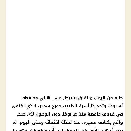
حالة من الرعب والقلق تسيطر على أهالي محافظة
أسيوط، وتحديدًا أسرة الطبيب
جورج سمير
، الذي اختفى
في ظروف غامضة منذ 25 يومًا، دون الوصول لأي خيط
واضح يكشف مصيره. منذ لحظة اختفائه وحتى اليوم، لم
تنجح أجهزة الأمن في التوصل إلى أية معلومات، وهو ما