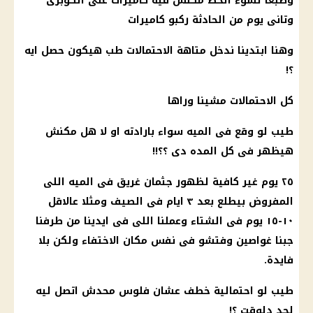
وطبعا لسوء
الحظ
مكنش فيه كاميرات على الكوبرى
وتانى يوم من الحادثة ركبو كاميرات
وهنا ابتدينا ندخل متاهة الاحتمالات طب هيكون حصل ايه
؟!
كل الاحتمالات مشينا وراها
طيب لو وقع فى الميه سواء بارادته او لا هل مكنش
هيظهر فى كل المده دى ؟؟!!
٢٥ يوم غير كافية لظهور جثمان غريق فى الميه اللى
المفروض بيطلع بعد ٣ ايام فى الصيف ومثلا عالاقل
١٠-١٥ يوم فى الشتاء وعملنا اللى فى ايدينا من طرفنا
جبنا غواصين وفتشو فى نفس مكان الاختفاء ولكن بلا
فايدة.
طيب لو احتمالية خطف عشان فلوس محدش اتصل ليه
لحد دلوقت ؟!