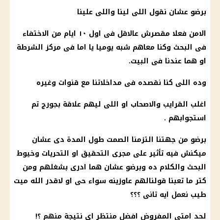
برضو عشان نقول اللى لينا واللى علينا
الامن فعلا مقصرش عالاقل فى اول ١٠ ايام من الاختفاء
فى البحث وكنا معاهم شبه يوميا يا اما فى مركز
الشرطة
او هما عندنا فى البيت.
وده اللى كنا نقصده فى مداخلاتنا مع قنوات وغيره
اغلب القرايب والاصحاب او اللى ليهم علاقة بجورج تم
استجوابهم .
برضو من جهتنا التزمنا الصمت طول المدة دى عشان
ميكنش فيه تأثير على مجرى التحقيق او التحريات وخيوط
البحث والكلام ده وبرضو عشان هما ادرى بشغلهم ومن
كتر ما تعبنا قولنالهم عاوزينه سواء حى او لاقدر الله ميت
طيب نعمل ايه تانى ؟؟؟
لحد امتى المفروض افضل منتظر اى نتيجة منهم ؟!