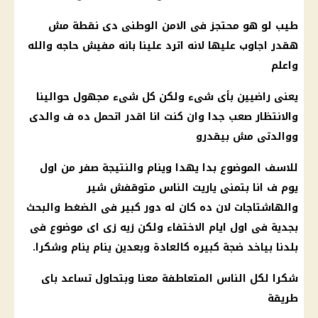
طيب لو هو محتجز فى الامن الوطنى دى نقطة مش
هقدر اجاوب عليها لانه اترد علينا بانه مفيش حاجه والله
واعلم
يعنى راضيين بأى شىء ولكن كل شىء مجهول حوالينا
والانتظار صعب جدا وان كنت انا اقدر اتحمل ده ف والدى
ووالدتى مش بيقدرو
للاسف الموضوع بدا يهدا وينام والنتيجة صفر من اول
يوم ف انا بتمنى ياريت الناس متوقفش شير
والهاشتاجات لان ده كان له دور كبير فى الضغط والبحث
بجدية فى اول ايام الاختفاء ولكن زيه زى اى موضوع فى
بلدنا بياخد ضجة كبيره كالعادة وبعدين ينام ينام وشكرا.
شكرا لكل الناس المتعاطفة معنا وبتحاول تساعد باى
طريقة