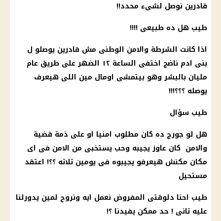
قادرين نوصل لشىء محدد!!
طيب هل ده طبيعى !!!!
اذا كانت
الشرطة
والامن الوطنى مش قادرين يوصلو ل
بنى ادم ناضج اختفى الساعة ١٢ الضهر على طريق عام
مليان بالبشر وهو بيتمشى اومال مين اللى هيعرف
يوصله ؟؟؟!!!
طيب سؤال
هل لو جورج ده كان مطلوب امنيا او على ذمة
قضية
والامن كان عاوز يجيبه وحب يستخبى من الامن فى اى
مكان مكنش هيعرفو يجيبوه فى يومين تلاته ؟؟! اعتقد
مستحيل
طيب احنا دلوقتى المفروض نعمل ايه ونروح لمين يدورلنا
عليه تانى ! حد ممكن يفيدنا ؟!