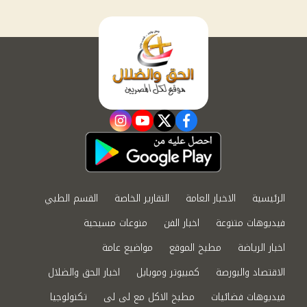
instagram
youtube
twitter
facebook
الرئيسية
الاخبار العامة
التقارير الخاصة
القسم الطبي
فيديوهات متنوعة
اخبار الفن
منوعات مسيحية
اخبار الرياضة
مطبخ الموقع
مواضيع عامة
الاقتصاد والبورصة
كمبيوتر وموبايل
اخبار الحق والضلال
فيديوهات فضائيات
مطبخ الاكل مع لى لى
تكنولوجيا