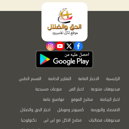
instagram
youtube
twitter
facebook
الرئيسية
الاخبار العامة
التقارير الخاصة
القسم الطبي
فيديوهات متنوعة
اخبار الفن
منوعات مسيحية
اخبار الرياضة
مطبخ الموقع
مواضيع عامة
الاقتصاد والبورصة
كمبيوتر وموبايل
اخبار الحق والضلال
فيديوهات فضائيات
مطبخ الاكل مع لى لى
تكنولوجيا