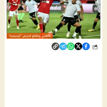
الأهلي وطلائع الجيش "أرشيفية"
شارك