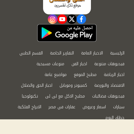
instagram
youtube
twitter
facebook
الرئيسية
الاخبار العامة
التقارير الخاصة
القسم الطبي
فيديوهات متنوعة
اخبار الفن
منوعات مسيحية
اخبار الرياضة
مطبخ الموقع
مواضيع عامة
الاقتصاد والبورصة
كمبيوتر وموبايل
اخبار الحق والضلال
فيديوهات فضائيات
مطبخ الاكل مع لى لى
تكنولوجيا
سيارات
اسعار وعروض
عقارات في مصر
الابراج الفلكية
حظك اليوم
من نحن
سياسة الخصوصية
اتصل بنا