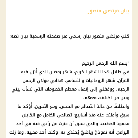
بيان مرتضى منصور
كتب مرتضى منصور بيان رسمي عبر صفحته الرسمية بيان نصه:
"بسم الله الرحمن الرحيم
في ظلال هذا الشهر الكريم،
شهر رمضان
الذي أُنزل فيه
القرآن، شهر الروحانيات والتسامح، هداني مولاي الرحمن
الرحيم، ووفقني إلى إنهاء معظم الخصومات التي نشأت بيني
وبين من اختلفت معهم.
وانطلاقًا من حالة التصالح مع النفس، ومع الآخرين، أُؤكد ما
سبق وأعلنت عنه منذ أسابيع: تصالحي الكامل مع الكابتن
محمود الخطيب
، والذي سبق أن عبّرت عن رأيي فيه في أحد
البرامج، أنه نموذجٌ رياضيٌّ يُحتذى به، وكنت أحد محبيه، وما زلت