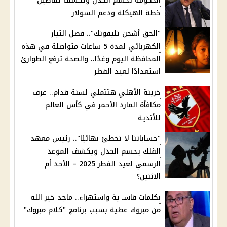
الحكومة تحسم الجدل وتكشف تفاصيل
خطة الهيكلة ودعم السولار
"الحق أشحن تليفونك".. فصل التيار
الكهربائي لمدة 5 ساعات متواصلة في هذه
المحافظة اليوم وغدًا.. والصحة ترفع الطوارئ
استعدادًا لعيد الفطر
خزينة الأهلي هتتملي لسنة قدام.. عرف
مكافأة المارد الأحمر في كأس العالم
للأندية
"حساباتنا لا تخطئ نهائيًا".. رئيس معهد
الفلك يحسم الجدل ويكشف الموعد
الرسمي لعيد الفطر 2025 – الأحد أم
الاثنين؟
بكلمات قاسـ ية واستهزاء.. ماجد خير الله
من مبروك عطية بسبب برنامج "كلام مبروك"