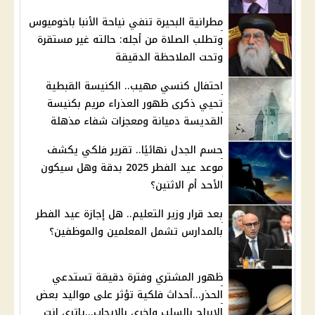
مطرانية البحيرة تنفي نياحة الأنبا باخوميوس
وتطلب الصلاة من أجله: حالته غير مستقرة
وتحت الملاحظة الدقيقة
احتفال كنسي مهيب.. الكنيسة القبطية
تحيي ذكرى ظهور العذراء مريم بكنيسة
القديسة دميانة ومعجزات شفاء مذهلة
حسم الجدل نهائيًا.. تقرير فلكي يكشف
موعد عيد الفطر 2025 بدقة وهل سيكون
الأحد أم الاثنين؟
بعد قرار وزير التعليم.. هل إجازة عيد الفطر
بالمدارس تشمل المعلمين والموظفين؟
ظهور المشتري وفترة دقيقة تستدعي
الحذر...أحداث فلكية تؤثر على مواليد بعض
الابراج بالسلب واخرى بالإيجاب...ياترى انت