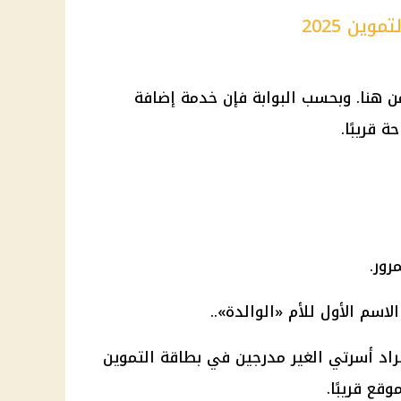
ين 2025
ن هنا. وبحسب البوابة فإن خدمة إضافة
 قريبًا.
رور.
سم الأول للأم «الوالدة»..
راد أسرتي الغير مدرجين في بطاقة التموين
ع قريبًا.