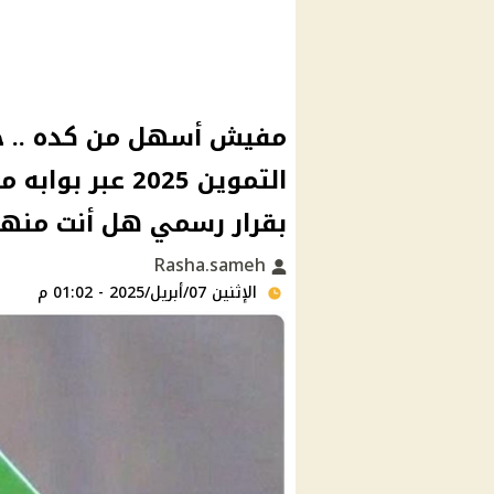
مفيش أسهل من كده .. خط
التموين 2025 عب
بقرار رسمي هل أنت منه
Rasha.sameh
الإثنين 07/أبريل/2025 - 01:02 م