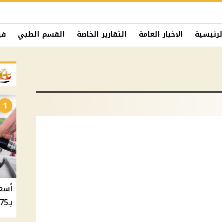
لرئيسية
الاخبار العامة
التقارير الخاصة
القسم الطبي
في
1
بـ20.75 جنيه والسولار بـ20.50 جنيه