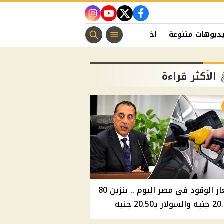
instagram
youtube
twitter
facebook
ديوهات متنوعة
اخبار الفن
منوعات مسيحية
اخبار الرياضة
الأكثر قراءة
أسعار الوقود في مصر اليوم .. بنزين 80