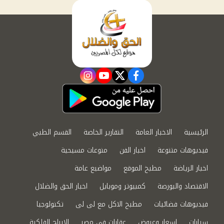
instagram
youtube
twitter
facebook
الرئيسية
الاخبار العامة
التقارير الخاصة
القسم الطبي
فيديوهات متنوعة
اخبار الفن
منوعات مسيحية
اخبار الرياضة
مطبخ الموقع
مواضيع عامة
الاقتصاد والبورصة
كمبيوتر وموبايل
اخبار الحق والضلال
فيديوهات فضائيات
مطبخ الاكل مع لى لى
تكنولوجيا
سيارات
اسعار وعروض
عقارات في مصر
الابراج الفلكية