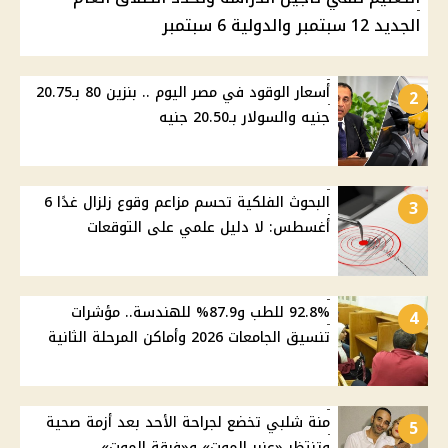
الجديد 12 سبتمبر والدولية 6 سبتمبر
أسعار الوقود في مصر اليوم .. بنزين 80 بـ20.75
2
جنيه والسولار بـ20.50 جنيه
البحوث الفلكية تحسم مزاعم وقوع زلزال غدًا 6
3
أغسطس: لا دليل علمي على التوقعات
92.8% للطب و87.9% للهندسة.. مؤشرات
4
تنسيق الجامعات 2026 وأماكن المرحلة الثانية
منة شلبي تخضع لجراحة الأحد بعد أزمة صحية
5
وتنتظر «عنبر الموت» و«فرقة الموت»