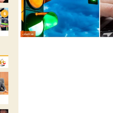
6
مخالفات