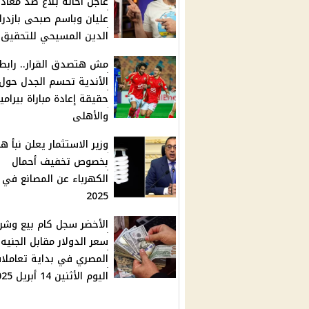
عاجل احاله بلاغ ضد معاذ
عليان وباسم صبحى بازدرا
الدين المسيحي للتحقيق
مش هتصدق القرار.. رابط
الأندية تحسم الجدل حول
حقيقة إعادة مباراة بيرامي
والأهلى
وزير الاستثمار يعلن نبأ ها
بخصوص تخفيف أحمال
الكهرباء عن المصانع في
2025
الأخضر سجل كام بيع وشرا
سعر الدولار مقابل الجنيه
المصري في بداية تعاملا
اليوم الأثنين 14 أبريل 2025