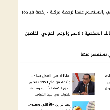
رغب بالاستعلام عنها (رخصة مركبة - رخصة قيادة)
ناتك الشخصية (الاسم والرقم القومي الخاصين
دة
لماذا اتلغى العمل بها؟ ..
ش
وثيقه من عام 1953 تعطى
يل
الحق للاقباط بأجازه رسميه
للدوله فى عيد القيامه
بعد قراري «الأهلي ومصر»..