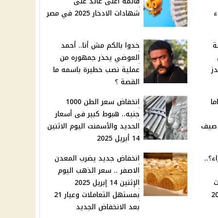
قائمة أعلى عائد على
ء
شهادات الادخار 2025 في مصر
ة
خدوا بالكم مش أنا.. أحمد
العوضي يحذر جمهوره من
دز
عملية نصب خطيرة باسمه ما
القصة ؟
ما
انخفاض سعر الطن 1000
جنيه.. هبوط كبير فى أسعار
 صيف
الحديد والأسمنت اليوم الاثنين
14 أبريل 2025
ء؟..
انخفاض جديد يضرب المعدن
الاصفر .. سعر الذهب اليوم
ت
الإثنين 14 إبريل 2025
بمستهل التعاملات وعيار 21
بعد الانخفاض الجديد