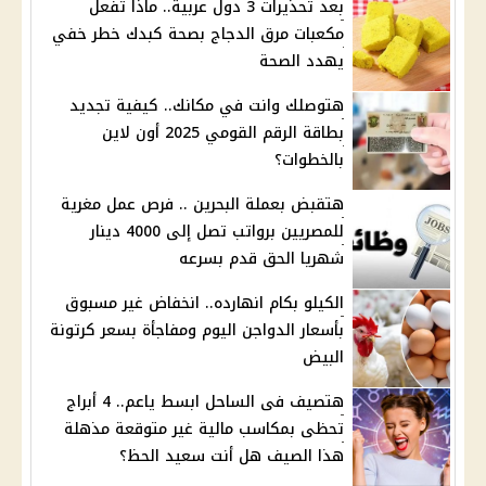
بعد تحذيرات 3 دول عربية.. ماذا تفعل
مكعبات مرق الدجاج بصحة كبدك خطر خفي
يهدد الصحة
هتوصلك وانت في مكانك.. كيفية تجديد
بطاقة الرقم القومي 2025 أون لاين
بالخطوات؟
هتقبض بعملة البحرين .. فرص عمل مغرية
للمصريين برواتب تصل إلى 4000 دينار
شهريا الحق قدم بسرعه
الكيلو بكام انهارده.. انخفاض غير مسبوق
بأسعار الدواجن اليوم ومفاجأة بسعر كرتونة
البيض
هتصيف فى الساحل ابسط ياعم.. 4 أبراج
تحظى بمكاسب مالية غير متوقعة مذهلة
هذا الصيف هل أنت سعيد الحظ؟