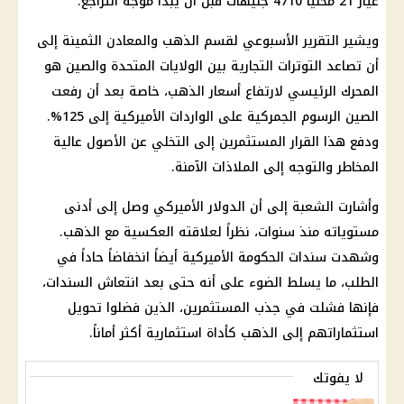
عيار 21 محليا 4710 جنيهات قبل أن يبدأ موجة التراجع.
ويشير التقرير الأسبوعي لقسم الذهب والمعادن الثمينة إلى
أن تصاعد التوترات التجارية بين الولايات المتحدة والصين هو
المحرك الرئيسي لارتفاع أسعار الذهب، خاصة بعد أن رفعت
الصين الرسوم الجمركية على الواردات الأميركية إلى 125%.
ودفع هذا القرار المستثمرين إلى التخلي عن الأصول عالية
المخاطر والتوجه إلى الملاذات الآمنة.
وأشارت الشعبة إلى أن الدولار الأميركي وصل إلى أدنى
مستوياته منذ سنوات، نظراً لعلاقته العكسية مع الذهب.
وشهدت سندات الحكومة الأميركية أيضاً انخفاضاً حاداً في
الطلب، ما يسلط الضوء على أنه حتى بعد انتعاش السندات،
فإنها فشلت في جذب المستثمرين، الذين فضلوا تحويل
استثماراتهم إلى الذهب كأداة استثمارية أكثر أماناً.
لا يفوتك