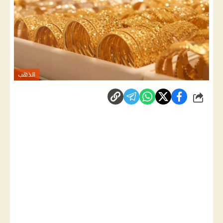
الذهب
شارك