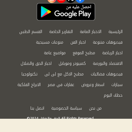
instagram
youtube
twitter
facebook
الرئيسية
الاخبار العامة
التقارير الخاصة
القسم الطبي
فيديوهات متنوعة
اخبار الفن
منوعات مسيحية
اخبار الرياضة
مطبخ الموقع
مواضيع عامة
الاقتصاد والبورصة
كمبيوتر وموبايل
اخبار الحق والضلال
فيديوهات فضائيات
مطبخ الاكل مع لى لى
تكنولوجيا
سيارات
اسعار وعروض
عقارات في مصر
الابراج الفلكية
حظك اليوم
من نحن
سياسة الخصوصية
اتصل بنا
©2024 الحق والضلال All Rights Reserved.
Powered by