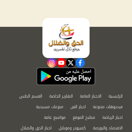
instagram
youtube
twitter
facebook
الرئيسية
الاخبار العامة
التقارير الخاصة
القسم الطبي
فيديوهات متنوعة
اخبار الفن
منوعات مسيحية
اخبار الرياضة
مطبخ الموقع
مواضيع عامة
الاقتصاد والبورصة
كمبيوتر وموبايل
اخبار الحق والضلال