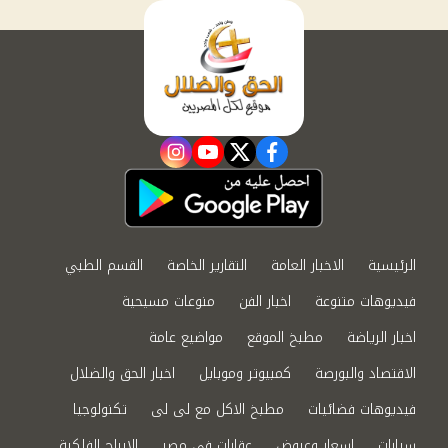
instagram
youtube
twitter
facebook
الرئيسية
الاخبار العامة
التقارير الخاصة
القسم الطبي
فيديوهات متنوعة
اخبار الفن
منوعات مسيحية
اخبار الرياضة
مطبخ الموقع
مواضيع عامة
الاقتصاد والبورصة
كمبيوتر وموبايل
اخبار الحق والضلال
فيديوهات فضائيات
مطبخ الاكل مع لى لى
تكنولوجيا
سيارات
اسعار وعروض
عقارات في مصر
الابراج الفلكية