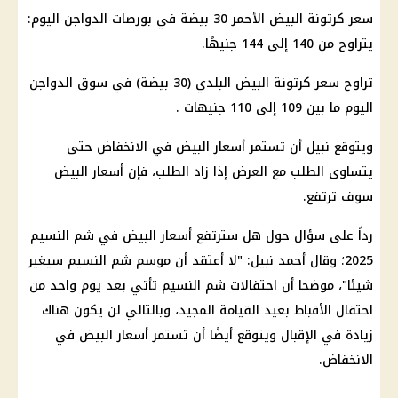
سعر كرتونة البيض
الأحمر 30 بيضة في بورصات
الدواجن
اليوم:
يتراوح من 140 إلى 144 جنيهًا.
تراوح
سعر كرتونة البيض
البلدي (30 بيضة) في سوق
الدواجن
اليوم ما بين 109 إلى 110 جنيهات .
ويتوقع نبيل أن تستمر
أسعار البيض
في الانخفاض حتى
يتساوى الطلب مع العرض إذا زاد الطلب، فإن
أسعار
البيض
سوف ترتفع.
رداً على سؤال حول هل سترتفع
أسعار
البيض في
شم النسيم
2025
؛ وقال أحمد نبيل: "لا أعتقد أن موسم
شم النسيم
سيغير
شيئا"، موضحا أن احتفالات
شم النسيم
تأتي بعد يوم واحد من
احتفال
الأقباط
بعيد
القيامة المجيد
، وبالتالي لن يكون هناك
زيادة في الإقبال ويتوقع أيضًا أن تستمر
أسعار
البيض في
الانخفاض.