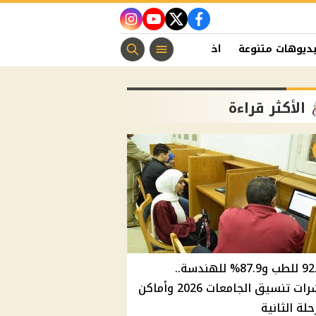
instagram
youtube
twitter
facebook
ديوهات متنوعة
اخبار الفن
منوعات مسيحية
اخبار الرياضة
الأكثر قراءة
92.8% للطب و87.9% للهندسة..
مؤشرات تنسيق الجامعات 2026 وأماكن
حلة الثانية