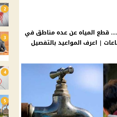
2
... قطع المياه عن عده مناطق في
3
4
5