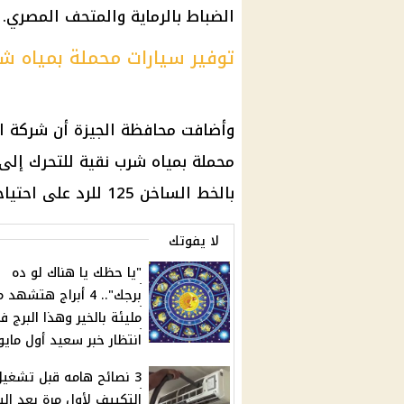
الضباط بالرماية والمتحف المصري.
توفير سيارات محملة بمياه ش
وأضافت محافظة الجيزة أن شركة ا
محملة بمياه شرب نقية للتحرك إلى
بالخط الساخن 125 للرد على احتياجاتك على الفور.
لا يفوتك
"يا حظك يا هناك لو ده
برجك".. 4 أبراج هتشهد
مليئة بالخير وهذا البرج ف
انتظار خبر سعيد أول مايو
3 نصائح هامه قبل تشغيل
التكييف لأول مرة بعد الش