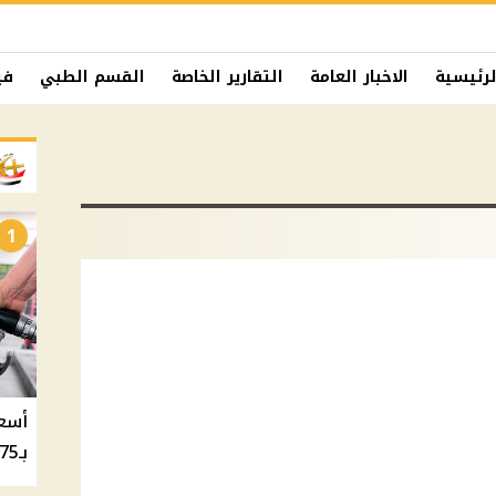
لرئيسية
الاخبار العامة
التقارير الخاصة
القسم الطبي
في
1
بـ20.75 جنيه والسولار بـ20.50 جنيه