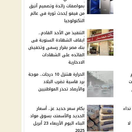
بمواصفات رائدة وتصميم أنيق
من فيفو يُحدث ثورة في عالم
التكنولوجيا
التنفيذ من الأحد القادم..
ايقاف الشهادة السنوية فى
بنك مصر بقرار رسمى وتخفيض
الفائده على الشهادات
الادخارية
الحرارة هتنزل 10 درجات.. موجة
ت
برد قاسية تضرب البلاد
م
والأرصاد تحذر المواطنيين
نداء
بكام سعر حديد عز.. أسعار
الحديد والأسمنت بسوق مواد
لا
البناء اليوم الأربعاء 23 أبريل
2025