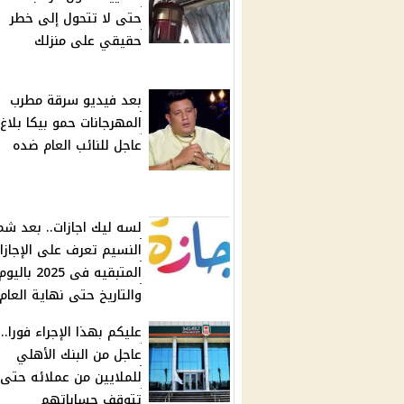
حتى لا تتحول إلى خطر
حقيقي على منزلك
بعد فيديو سرقة مطرب
المهرجانات حمو بيكا بلاغ
عاجل للنائب العام ضده
لسه ليك اجازات.. بعد شم
النسيم تعرف على الإجازا
المتبقيه فى 2025 باليو
والتاريخ حتى نهاية العام
عليكم بهذا الإجراء فورا.. 
عاجل من البنك الأهلي
للملايين من عملائه حتى 
تتوقف حساباتهم