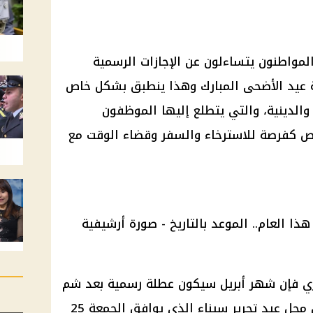
لمواطنون يتساءلون عن الإجازات الرسمية
ة عيد الأضحى المبارك وهذا ينطبق بشكل خاص
 والدينية، والتي يتطلع إليها الموظفون
اص كفرصة للاسترخاء والسفر وقضاء الوقت مع
ري فإن شهر أبريل سيكون عطلة رسمية بعد شم
النسيم، يحل يوم الخميس 24 أبريل محل عيد تحرير سيناء الذي يوافق الجمعة 25