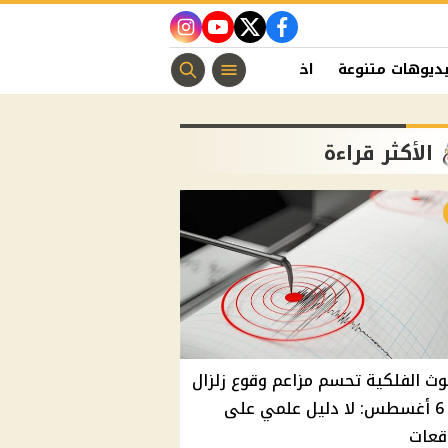
instagram
youtube
twitter
facebook
ديوهات متنوعة
اخبار الفن
منوعات مسيحية
اخبار الرياضة
الأكثر قراءة
وث الفلكية تحسم مزاعم وقوع زلزال
غدًا 6 أغسطس: لا دليل علمي على
قعات