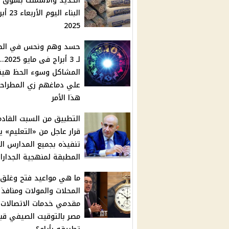
الحديد والأسمنت بسوق م
البناء اليوم الأ
2025
حسد وهم ونحس في الط
لـ 3 أبراج فى مايو 2025..
المشاكل وسوء الحظ هين
علي دماغهم زي المطراحذ
هذا الأمر
التطبيق من السبت القادم
قرار عاجل من «التعليم» ي
تنفيذه بجميع المدارس ال
المطبقة لمنهجية الجدارا
ما هي مواعيد فتح وغلق
المحلات والمولات ومنافذ 
مقدمي خدمات الاتصالات
مصر بالتوقيت الصيفي قب