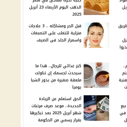
واد
جنيه تحرك مفاجئ في سعر
ربعاء 23 أبريل
الذهب اليوم الأربعاء 23 أبريل
2025
ريق
قبل الحر ومشاكِله .. 3 علاجات
منزلية للتغلب على التصبغات
زل
واسمرار الجلد فى الصيف
روا
..
كنز غذائي للرجال.. هذا ما
تم
سيحدث لجسمك إن تناولت
فنية
ملعقة صغيرة من بذور الشيا
ت
يوميا
ألحق استعلم عن الزيادة
بيع
الجديدة.. موعد صرف مرتبات
 في
شهر أبريل 2025 بعد تبكيرها
ل
بقرار رسمي من الحكومة