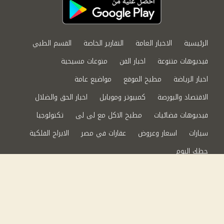
الرئيسية
الاخبار العامة
التقارير الخاصة
القسم الطبي
فيديوهات متنوعة
اخبار الفن
منوعات مسيحية
اخبار الرياضة
مطبخ الموقع
مواضيع عامة
الاقتصاد والبورصة
كمبيوتر وموبايل
اخبار الحق والضلال
فيديوهات فضائيات
مطبخ الاكل مع لى لى
تكنولوجيا
سيارات
اسعار وعروض
عقارات في مصر
الابراج الفلكية
حظك اليوم
من نحن
سياسة الخصوصية
اتصل بنا
©2024 الحق والضلال All Rights Reserved.
Powered by