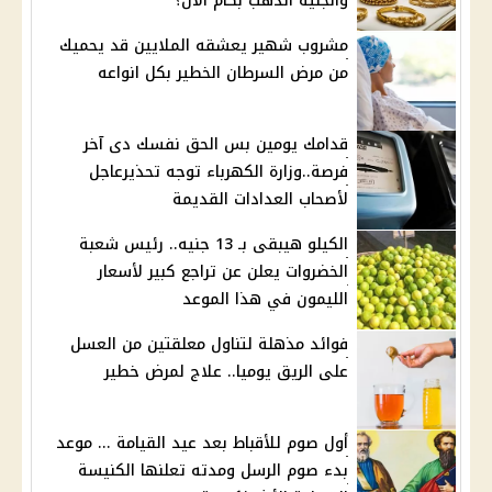
والجنيه الذهب بكام الآن؟
مشروب شهير يعشقه الملايين قد يحميك
من مرض السرطان الخطير بكل انواعه
قدامك يومين بس الحق نفسك دى آخر
فرصة..وزارة الكهرباء توجه تحذيرعاجل
لأصحاب العدادات القديمة
الكيلو هيبقى بـ 13 جنيه.. رئيس شعبة
الخضروات يعلن عن تراجع كبير لأسعار
الليمون في هذا الموعد
فوائد مذهلة لتناول معلقتين من العسل
على الريق يوميا.. علاج لمرض خطير
أول صوم للأقباط بعد عيد القيامة ... موعد
بدء صوم الرسل ومدته تعلنها الكنيسة