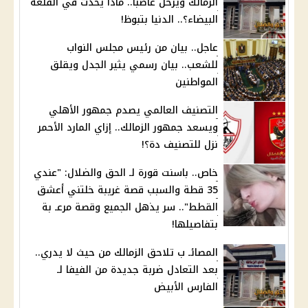
الزمالك ويرحل غاضبا.. ماذا يحدث في القلعة
البيضاء؟.. الدنيا بتبوظ!
عاجل.. بيان من رئيس مجلس النواب
للشعب.. بيان رسمي يثير الجدل ويقلق
المواطنين
التصنيف العالمي يصدم جمهور الأهلي
ويسعد جمهور الزمالك.. إزاي المارد الأحمر
نزل للتصنيف دة؟!
خاص.. باسنت قورة لـ الحق والضلال: "عندي
35 قطة والسبب قصة غريبة خلتني أعشق
القطط".. سر يذهل الجميع وقصة مرعـ بة
بتفاصيلها!
المصائـ ب تلاحق الزمالك من حيث لا يدري..
بعد التعادل ضربة جديدة من الفيفا لـ
الفارس الأبيض