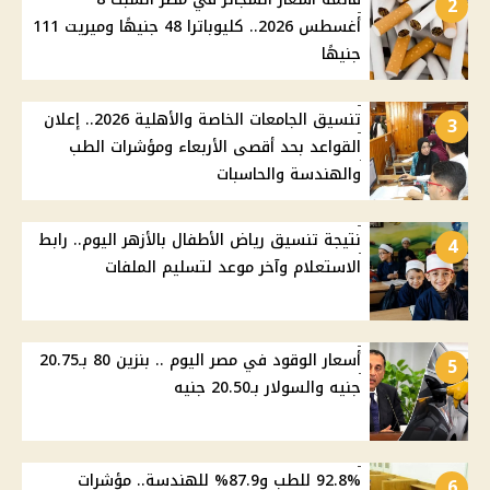
2
أغسطس 2026.. كليوباترا 48 جنيهًا وميريت 111
جنيهًا
تنسيق الجامعات الخاصة والأهلية 2026.. إعلان
3
القواعد بحد أقصى الأربعاء ومؤشرات الطب
والهندسة والحاسبات
نتيجة تنسيق رياض الأطفال بالأزهر اليوم.. رابط
4
الاستعلام وآخر موعد لتسليم الملفات
أسعار الوقود في مصر اليوم .. بنزين 80 بـ20.75
5
جنيه والسولار بـ20.50 جنيه
92.8% للطب و87.9% للهندسة.. مؤشرات
6