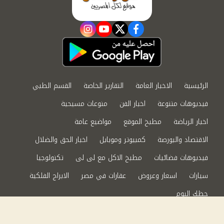
instagram
youtube
twitter
facebook
الرئيسية
الاخبار العامة
التقارير الخاصة
القسم الطبي
فيديوهات متنوعة
اخبار الفن
منوعات مسيحية
اخبار الرياضة
مطبخ الموقع
مواضيع عامة
الاقتصاد والبورصة
كمبيوتر وموبايل
اخبار الحق والضلال
فيديوهات فضائيات
مطبخ الاكل مع لى لى
تكنولوجيا
سيارات
اسعار وعروض
عقارات في مصر
الابراج الفلكية
حظك اليوم
من نحن
سياسة الخصوصية
اتصل بنا