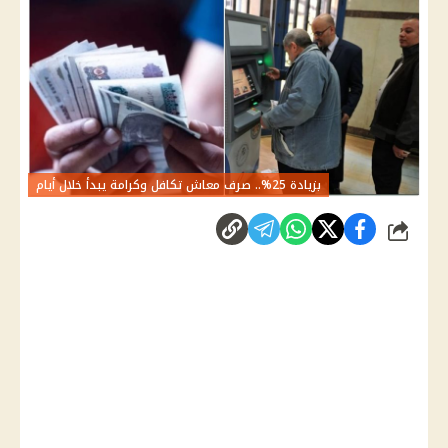
بزيادة 25%.. صرف معاش تكافل وكرامة يبدأ خلال أيام
شارك