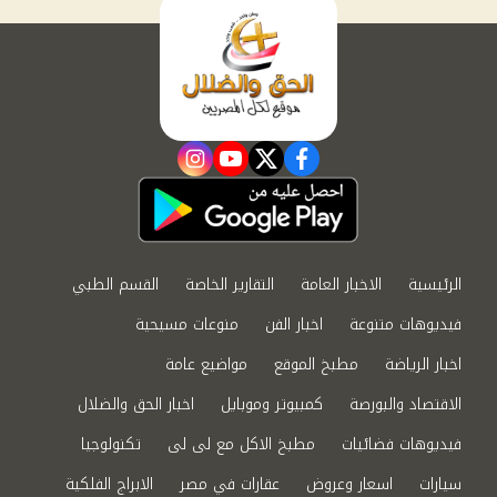
instagram
youtube
twitter
facebook
الرئيسية
الاخبار العامة
التقارير الخاصة
القسم الطبي
فيديوهات متنوعة
اخبار الفن
منوعات مسيحية
اخبار الرياضة
مطبخ الموقع
مواضيع عامة
الاقتصاد والبورصة
كمبيوتر وموبايل
اخبار الحق والضلال
فيديوهات فضائيات
مطبخ الاكل مع لى لى
تكنولوجيا
سيارات
اسعار وعروض
عقارات في مصر
الابراج الفلكية