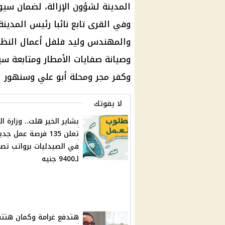
المدينة لشؤون الإزالة، لضمان سيول
وفي القرى تابع نائبا رئيس المدي
والمهندس وليد فلفل أعمال النظ
وصيانة صفايات الأمطار ومتابعة س
وكفر مجر ومحلة أبو علي وسنهور ا
لا يفوتك
بشاير الخير هلت.. وزارة ا
تعلن 135 فرصة عمل جد
في الصيدليات برواتب تص
لـ9400 جنيه
هتدفع غرامة وكمان هتت