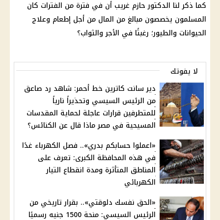
كما ذكر لنا الدكتور حازم غريب أن في فترة من الفترات كان
المسلمون يخصصون مبالغ من المال من أجل إطعام وعلاج
الحيوانات والطيور؛ رغبتًا في الأجر والثواب؟
لا يفوتك
دير سانت كاترين خط أحمر: شاهد رد صاعق
من الرئيس السيسي وتحذيراً نارياً
للمتطرفين قرارات عاجلة لحماية المقدسات
المسيحية في مصر ماذا قال عن الكنائس؟
«اعملوا حسابكم بدري».. فصل الكهرباء غدًا
في هذه المحافظة الكبرى: تعرف على
المناطق المتأثرة ومدة انقطاع التيار
الكهربائي
«الحق نفسك دلوقتي».. بقرار تاريخي من
الرئيس السيسي: منحة 1500 جنيه رسميًا