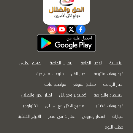
instagram
youtube
twitter
facebook
الرئيسية
الاخبار العامة
التقارير الخاصة
القسم الطبي
فيديوهات متنوعة
اخبار الفن
منوعات مسيحية
اخبار الرياضة
مطبخ الموقع
مواضيع عامة
الاقتصاد والبورصة
كمبيوتر وموبايل
اخبار الحق والضلال
فيديوهات فضائيات
مطبخ الاكل مع لى لى
تكنولوجيا
سيارات
اسعار وعروض
عقارات في مصر
الابراج الفلكية
حظك اليوم