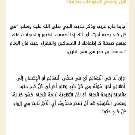
هل إطعام الحيوانات صدقة؟
أجابنا حازم غريب وذكر حديث النبي صلى الله عليه وسلم: "في
كل كبد رطبة أجر".. أي أنك إذا أطعمت الطيور والحيوانات
فلك
فيهم صدقة كـ إطعامك لـ المساكين والفقراء، حيث قال الإمام
"الحافظ ابن حجر في فتح الباري:
"وإن لَنَا فِي الْبَهَائِمِ أَيْ فِي سَقْيِ الْبَهَائِمِ أَوِ الْإِحْسَانِ إِلَى
الْبَهَائِمِ أَجْرًا، قَوْلُهُ فِي كُلِّ كَبِدٍ رَطْبَةٍ أَجْرٍ أَيْ كُلُّ كَبِدٍ حَيَّةٍ،
وَالْمُرَادُ رُطُوبَةُ الْحَيَاةِ، أَوْ لِأَنَّ الرُّطُوبَةَ لَازِمَةٌ لِلْحَيَاةِ، فَهُوَ كِنَايَةٌ،
وَمَعْنَى الظَّرْفِيَّةِ هُنَا أَنْ يُقَدَّرَ مَحْذُوفٌ أَيِ الْأَجْرُ ثَابِتٌ فِي إِرْوَاءِ
كُلِّ كَبِدٍ حَيَّةٍ".