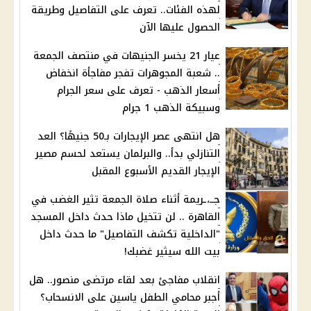
لهذه الفئات.. تعرف على التفاصيل وطريقة
الحصول عليها الآن
عيار 21 يخسر الجنيهات في منتصف الجمعة
.. شعبة المجوهرات تفجر مفاجأة انخفاض
أسعار الذهب - تعرف على سعر الجرام
وسبيكة الذهب 1 جرام
هل انتهى عصر الإيجارات بـ50 جنيهًا؟ العد
التنازلي بدأ.. والبرلمان يستعد لحسم مصير
الإيجار القديم الأسبوع المقبل
جــ،ـريمة أثناء صلاة الجمعة تثير الغضب في
القاهرة .. لن تتخيل ماذا حدث داخل المسجد
"الداخلية تكشف التفاصيل" ما حدث داخل
بيت الله سيثير غضبك!
انقلاب مفاجئ بعد لقاء مرتضى منصور.. هل
أجبر محامي الطفل ياسين على الانسحاب؟