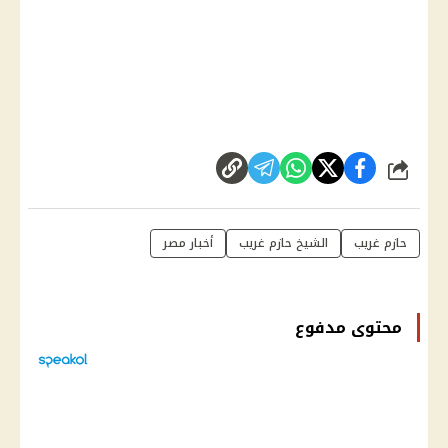
شارك
حازم غريب
الشيخ حازم غريب
أخبار مصر
محتوى مدفوع