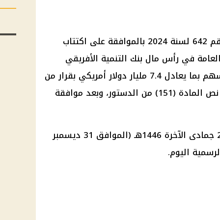
قرار رئيس جمهورية مصر العربية رقم 642 لسنة 2024 بالموافقة على اكتتاب
لعامة في رأس مال بنك التنمية الأفريقي
القابل للاستدعاء بعدد 554,770 سهم بما يعادل 7.4 مليار دولار أمريكي بقرار من
رئيس الجمهورية بعد الاطلاع على نص المادة (151) من الدستور، وبعد موافقة
صدر عن رئاسة الجمهورية بتاريخ 29 جمادى الآخرة 1446هـ (الموافق 31 ديسمبر