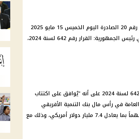
نشرت الجريدة الرسمية في عددها رقم 20 الصادرة اليوم الخميس 15 مايو 2025
قرارين للرئيس عبد الفتاح السيسي رئيس الجمهورية: القرار رقم 642 لسنة 2024،
تنص المادة الأولى من القرار رقم 642 لسنة 2024 على أنه "يُوافق على اكتتاب
لعامة في رأس مال بنك التنمية الأفريقي
القابل للاستدعاء بعدد 554,770 سهماً بما يعادل 7.4 مليار دولار أمريكي، وذلك مع