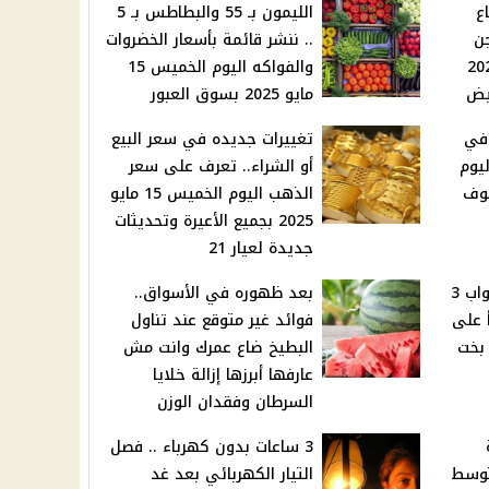
ع
الليمون بـ 55 والبطاطس بـ 5
ن
.. ننشر قائمة بأسعار الخضروات
يس 15 مايو 2025
والفواكه اليوم الخميس 15
يض
مايو 2025 بسوق العبور
 في
تغييرات جديده في سعر البيع
يوم
أو الشراء.. تعرف على سعر
مايو 2025 شوف
الذهب اليوم الخميس 15 مايو
2025 بجميع الأعيرة وتحديثات
جديدة لعيار 21
قصة حب جديدة تطرق ابواب 3
بعد ظهوره في الأسواق..
أ على
فوائد غير متوقع عند تناول
 بخت
البطيخ ضاع عمرك وانت مش
عارفها أبرزها إزالة خلايا
السرطان وفقدان الوزن
3 ساعات بدون كهرباء .. فصل
متوسط
التيار الكهربائي بعد غد