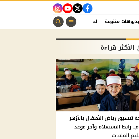
instagram
youtube
twitter
facebook
ديوهات متنوعة
اخبار الفن
منوعات مسيحية
اخبار الرياضة
الأكثر قراءة
ة تنسيق رياض الأطفال بالأزهر
م.. رابط الاستعلام وآخر موعد
يم الملفات