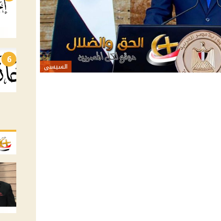
6
السيسى