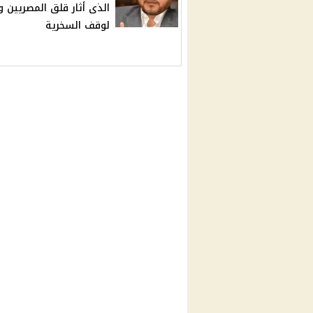
الذى أثار قلق المصريين و
لوقف السخرية