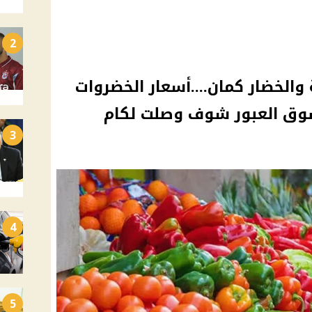
2
والخضار كمان....أسعار الخضروات
سوق العبور شوف وصلت لكام
3
4
5