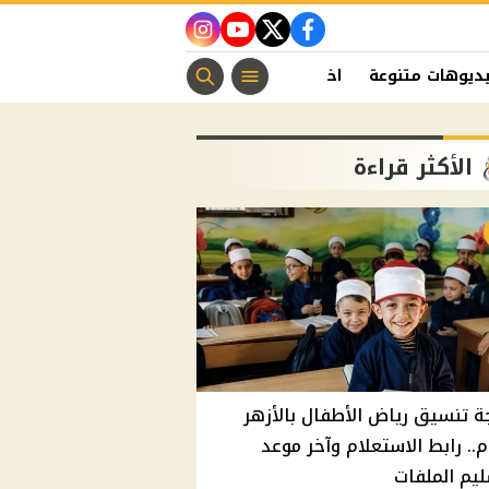
instagram
youtube
twitter
facebook
ديوهات متنوعة
اخبار الفن
منوعات مسيحية
اخبار الرياضة
الأكثر قراءة
ة تنسيق رياض الأطفال بالأزهر
م.. رابط الاستعلام وآخر موعد
يم الملفات