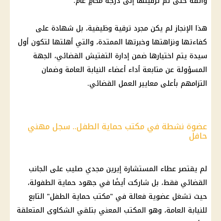
واثقة حتى تم ترقيتها إلى درجة محامٍ عام.
هذا الإنجاز لم يكن مجرد ترقية وظيفية، بل شهادة على
كفاءتها ونزاهتها وخبرتها الممتدة، والتي أهلتها لتكون أول
سيدة يتم اختيارها ضمن إدارة التفتيش القضائي، الجهة
المسؤولة عن متابعة أداء أعضاء
النيابة العامة
وضمان
التزامهم بأعلى معايير العمل القضائي.
عضوة نشطة في مكتب حماية الطفل.. سجل مهني
حافل
لم يقتصر عطاء المستشارة إيرين مجدي صليب على الجانب
القضائي فقط، بل شاركت أيضًا في جهود حماية
الطفولة
،
حيث تشغل عضوية فعالة في "مكتب حماية الطفل" التابع
للنيابة العامة، وهو المكتب المعني بتلقي الشكاوى المتعلقة