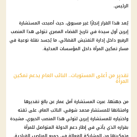
الرئيس.
يُعد هذا
القرار
إنجازًا غير مسبوق، حيث أصبحت المستشارة
إيرين أول سيدة في تاريخ
القضاء المصري
تتولى هذا المنصب
الرفيع داخل إدارة التفتيش القضائي، ما يُجسد نقلة نوعية في
مسار تمكين المرأة داخل المؤسسات العدلية.
تقدير من أعلى المستويات.. النائب العام يدعم تمكين
المرأة
من جهتها، عبرت المستشارة أمل عمار عن بالغ تقديرها
وامتنانها للمستشار محمد شوقي،
النائب العام
، على ثقته
واختياره للمستشارة إيرين لتولي هذا المنصب الحيوي، مشيدة
بقراره الذي يأتي في إطار دعم الدولة المتواصل للمرأة
وتمكينها من المشاركة الفعالة في جميع المناصب القيادية.