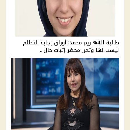
طالبة الـ4% ريم محمد: أوراق إجابة التظلم
ليست لها وتحرر محضر إثبات حال...