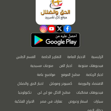
instagram
youtube
twitter
facebook
الرئيسية
الاخبار العامة
التقارير الخاصة
القسم الطبي
فيديوهات متنوعة
اخبار الفن
منوعات مسيحية
اخبار الرياضة
مطبخ الموقع
مواضيع عامة
الاقتصاد والبورصة
كمبيوتر وموبايل
اخبار الحق والضلال
فيديوهات فضائيات
مطبخ الاكل مع لى لى
تكنولوجيا
سيارات
اسعار وعروض
عقارات في مصر
الابراج الفلكية
حظك اليوم