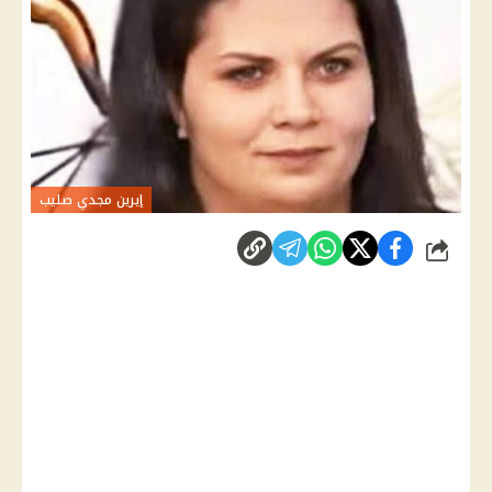
إيرين مجدي صليب
شارك