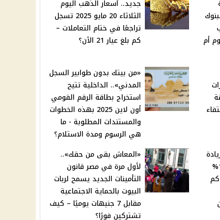
جديد.. أسعار الذهب اليوم
بنوك
الثلاثاء 20 مايو 2025 تسجل
تراجعًا في ختام التعاملات –
م أم
كم بلغ عيار 21 الآن؟
«من بيتك بدون طوابير السجل
ات
المدني».. الداخلية تتيح
ة
استخراج بطاقة الرقم القومي
تفاء
أون لاين 2025 بهذه الخطوات
والمستندات المطلوبة - ما
هي الرسوم ومدة الاستلام؟
يادة
«المعاش بقى من حقك»..
المعاشات 2025 بنسبة 15%
لأول مرة في مصر قانون
كم
التأمينات الجديد يسمح لربات
البيوت بالحماية الاجتماعية
مقابل 7 جنيهات يوميًا – كيف
تشتركين فورًا؟