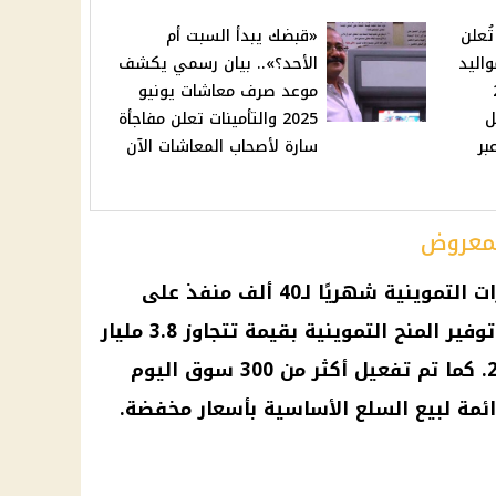
ُعلن
«قبضك يبدأ السبت أم
اليد
الأحد؟».. بيان رسمي يكشف
20
موعد صرف معاشات يونيو
ل
2025 والتأمينات تعلن مفاجأة
بر
سارة لأصحاب المعاشات الآن
يشمل القرار تسريع صرف المقررات التموينية شهريًا لـ40 ألف منفذ على
مستوى الجمهورية، مع استمرار توفير المنح التموينية بقيمة تتجاوز 3.8 مليار
جنيه خلال مارس وحتى مايو 2025. كما تم تفعيل أكثر من 300 سوق اليوم
ائمة لبيع السلع الأساسية بأسعار مخفضة.