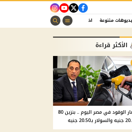
instagram
youtube
twitter
facebook
ديوهات متنوعة
اخبار الفن
منوعات مسيحية
اخبار الرياضة
الأكثر قراءة
أسعار الوقود في مصر اليوم .. بنزين 80