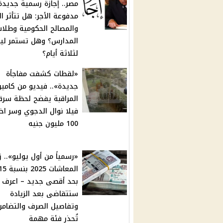
مصر.. إجازة رسمية جديدة
مدفوعة الأجر: هل تتأثر ال
والمصالح الحكومية وطلاب
المدارس؟ وهل تستمر ليو
لثلاثة أيام؟
«لقطات كشفت مفاجأة
جديدة».. فيديو من كامير
المراقبة يفضح لحظة سرق
فيلا نوال الدجوي وسر اخ
100 مليون جنيه
«رسمياً من أول يوليو».. ز
بحد أقصى جديد – اعرف 
ستتقاضى بعد الزيادة
وتفاصيل الصرف والتضامن
تُحذر فئة مهمة