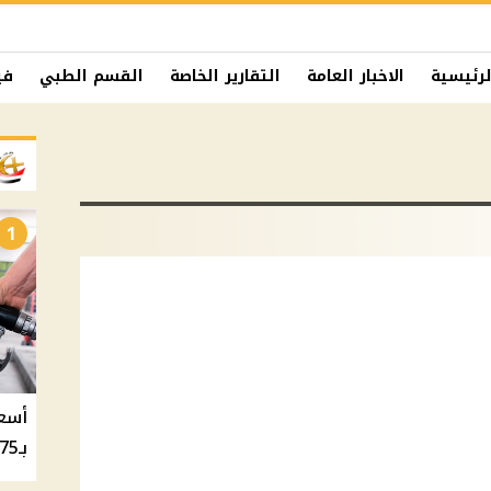
لرئيسية
الاخبار العامة
التقارير الخاصة
القسم الطبي
في
1
بـ20.75 جنيه والسولار بـ20.50 جنيه