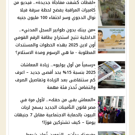
«لقطات كشفت مفاجأة جديدة».. فيديو من
كاميرات المراقبة يفضح لحظة سرقة فيلا
نوال الدجوي وسر اختفاء 100 مليون جنيه
«من بيتك بدون طوابير السجل المدني»..
الداخلية تتيح استخراج بطاقة الرقم القومي
أون لاين 2025 بهذه الخطوات والمستندات
المطلوبة - ما هي الرسوم ومدة الاستلام؟
«رسمياً من أول يوليو».. زيادة المعاشات
2025 بنسبة 15% بحد أقصى جديد – اعرف
كم ستتقاضى بعد الزيادة وتفاصيل الصرف
والتضامن تُحذر فئة مهمة
«المعاش بقى من حقك».. لأول مرة في
مصر قانون التأمينات الجديد يسمح لربات
البيوت بالحماية الاجتماعية مقابل 7 جنيهات
يوميًا – كيف تشتركين فورًا؟
«فرصتك بدأت».. التموين تُعلن شروط