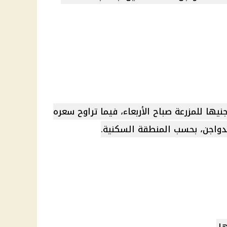
ل سعر كيلو الدجاج الأبيض 88 جنيها للمزرعة صباح الأربعاء، فيما تراوح سعره