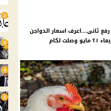
2
رفع ثانى....اعرف اسعار الدواجن
لت لكام
3
4
5