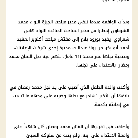
وبدأت الواقعة عندما تلقى مدير مباحث
الجيزة
اللواء محمد
الشرقاوي إخطارا من مدير المباحث الجنائية اللواء هاني
شعراوي، يفيد بورود بلاغ إلى مفتش مباحث أكتوبر العقيد
أحمد أبو بكر، من رولا عبدالله، مديرة إحدى شركات الإعلانات،
وبصحبة نجلها عمر محمد (11 عاما)، تتهم فيه
نجل الفنان محمد
رمضان
بالاعتداء على نجلها.
وأكدت والدة الطفل الذي أصيب على يد
نجل محمد رمضان
في
بلاغها أن الأخير تشاجر مع نجلها وضربه على وجهه ما تسبب
في إصابته بكدمة.
وأضافت في تقريرها أن
الفنان محمد رمضان
كان شاهداً على
واقعة الاعتداء على ابنه، ولم يثنه عن سلوكه السيئ