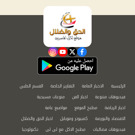
instagram
youtube
twitter
facebook
الرئيسية
الاخبار العامة
التقارير الخاصة
القسم الطبي
فيديوهات متنوعة
اخبار الفن
منوعات مسيحية
اخبار الرياضة
مطبخ الموقع
مواضيع عامة
الاقتصاد والبورصة
كمبيوتر وموبايل
اخبار الحق والضلال
فيديوهات فضائيات
مطبخ الاكل مع لى لى
تكنولوجيا